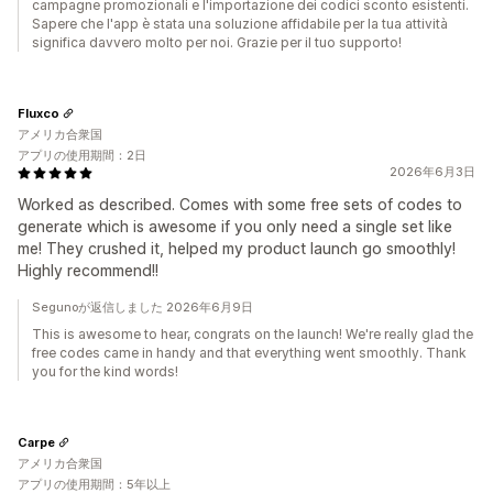
campagne promozionali e l'importazione dei codici sconto esistenti.
Sapere che l'app è stata una soluzione affidabile per la tua attività
significa davvero molto per noi. Grazie per il tuo supporto!
Fluxco
アメリカ合衆国
アプリの使用期間：2日
2026年6月3日
Worked as described. Comes with some free sets of codes to
generate which is awesome if you only need a single set like
me! They crushed it, helped my product launch go smoothly!
Highly recommend!!
Segunoが返信しました 2026年6月9日
This is awesome to hear, congrats on the launch! We're really glad the
free codes came in handy and that everything went smoothly. Thank
you for the kind words!
Carpe
アメリカ合衆国
アプリの使用期間：5年以上