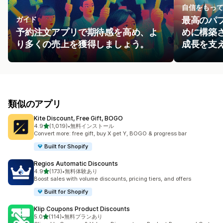
自信をもっ
ガイド
最高のパ
予約注文アプリで期待感を高め、よ
めに構築
り多くの売上を獲得しましょう。
成長を支
類似のアプリ
Kite Discount, Free Gift, BOGO
5つ星中
4.9
(1,019)
•
無料インストール
合計レビュー数：1019件
Convert more: free gift, buy X get Y, BOGO & progress bar
Built for Shopify
Regios Automatic Discounts
5つ星中
4.9
(173)
•
無料体験あり
合計レビュー数：173件
Boost sales with volume discounts, pricing tiers, and offers
Built for Shopify
Klip Coupons Product Discounts
5つ星中
5.0
(114)
•
無料プランあり
合計レビュー数：114件