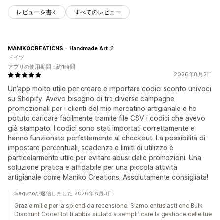
レビューを書く
すべてのレビュー
MANIKOCREATIONS - Handmade Art
ドイツ
アプリの使用期間：約1時間
2026年8月2日
Un’app molto utile per creare e importare codici sconto univoci
su Shopify. Avevo bisogno di tre diverse campagne
promozionali per i clienti del mio mercatino artigianale e ho
potuto caricare facilmente tramite file CSV i codici che avevo
già stampato. I codici sono stati importati correttamente e
hanno funzionato perfettamente al checkout. La possibilità di
impostare percentuali, scadenze e limiti di utilizzo è
particolarmente utile per evitare abusi delle promozioni. Una
soluzione pratica e affidabile per una piccola attività
artigianale come Maniko Creations. Assolutamente consigliata!
Segunoが返信しました 2026年8月3日
Grazie mille per la splendida recensione! Siamo entusiasti che Bulk
Discount Code Bot ti abbia aiutato a semplificare la gestione delle tue