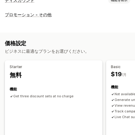
ディスカウント
ディスカウントの種類
プロモーション - その他
クーポンコード
クーポン
BOGO
固定価格設定
段階的な価格設定
ボリュームディスカウント
一律割引
割引率によるディスカウント
一括割引
無料配送
価格設定
カートディスカウント
チェックアウトディスカウント
ビジネスに最適なプランをお選びください。
期間限定オファー
アップセルディスカウント
クロスセルディスカウント
カスタムディスカウント
Starter
Basic
ディスカウント管理
$19
無料
/月
編集ツール
一括編集
インポートとエクスポート
機能
カスタムコード
キャンペーン
ディスカウントの組み合わせ
機能
Not available
絞り込み
追跡
レポート
分析
Get three discount sets at no charge
Generate un
View revenu
Track campa
Live Chat su