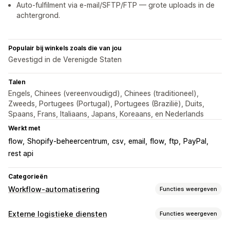
Auto-fulfilment via e-mail/SFTP/FTP — grote uploads in de
achtergrond.
Populair bij winkels zoals die van jou
Gevestigd in de Verenigde Staten
Talen
Engels, Chinees (vereenvoudigd), Chinees (traditioneel),
Zweeds, Portugees (Portugal), Portugees (Brazilië), Duits,
Spaans, Frans, Italiaans, Japans, Koreaans, en Nederlands
Werkt met
flow
Shopify-beheercentrum
csv
email
flow
ftp
PayPal
rest api
Categorieën
Workflow-automatisering
Functies weergeven
Automatiseringstaken
Externe logistieke diensten
Functies weergeven
Afhandeling van bestellingen
Tags voor bestellingen