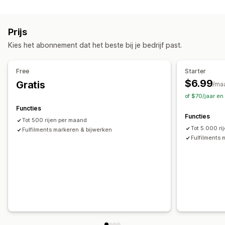
Bestellingenbeheer
Betaalstatus
Verwerking van bestellingen
Fulfilment
Batchverwerking
Aanpassing
Prijs
Tracking bij meerdere vervoerders
Trackinglinks
API's
Voorwaardelijke logica
Aangepaste triggers
Kies het abonnement dat het beste bij je bedrijf past.
Klantmeldingen
Trackinggeschiedenis
Templates
Automatische gegevenssynchronisatie
Voorraadbeheer
Geplande taken
Aangepaste workflows
Free
Starter
Automatische synchronisatie
Aangepaste regels
$6.99
Gratis
/ma
Voorraadaanpassingen
Meerdere magazijnen
of $70/jaar en
SKU-toewijzing
Functies
Functies
Tot 500 rijen per maand
Tot 5.000 ri
Fulfilments markeren & bijwerken
Fulfilments 