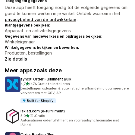
Toegang tot gegevens
Deze app heeft toegang nodig tot de volgende gegevens om
goed te kunnen werken in je winkel. Ontdek waarom in het
privacybeleid van de ontwikkelaar
.
Klantgegevens bekijken:
Apparaat- en activiteitsgegevens
Gegevens van medewerkers en bijdragers bekijken:
Winkeleigenaar
Winkelgegevens bekijken en bewerken:
Producten, bestellingen
Zie details
Meer apps zoals deze
syncX: Order Fulfillment Bulk
van 5 sterren
4,7
(47)
•
Gratis te installeren
47 recensies in totaal
Bestellingen uploaden & automatische afhandeling door meerdere
vervoerders met CSV, API
Built for Shopify
isklad.com (e‑fulfillment)
van 5 sterren
5,0
(1)
•
Gratis
1 recensies in totaal
Automatiseer orderfulfillment en voorraadsynchronisatie met
iSklad.
Order Routing Plus