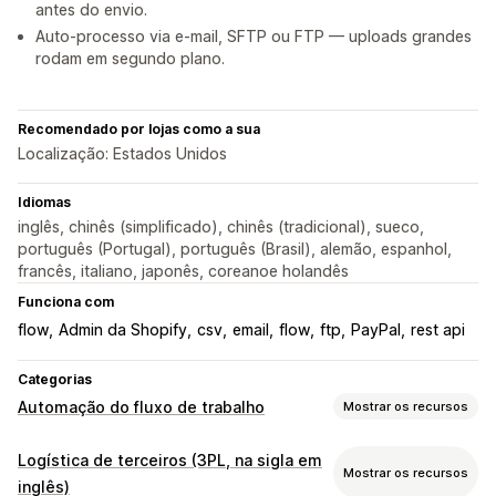
antes do envio.
Auto-processo via e-mail, SFTP ou FTP — uploads grandes
rodam em segundo plano.
Recomendado por lojas como a sua
Localização: Estados Unidos
Idiomas
inglês, chinês (simplificado), chinês (tradicional), sueco,
português (Portugal), português (Brasil), alemão, espanhol,
francês, italiano, japonês, coreanoe holandês
Funciona com
flow
Admin da Shopify
csv
email
flow
ftp
PayPal
rest api
Categorias
Automação do fluxo de trabalho
Mostrar os recursos
Tarefas de automação
Logística de terceiros (3PL, na sigla em
Mostrar os recursos
Preenchimento de pedidos
Tags de pedidos
inglês)