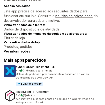
Acesso aos dados
Este app precisa de acesso aos seguintes dados para
funcionar em sua loja. Consulte a
política de privacidade
do
desenvolvedor para saber o motivo.
Visualizar dados de clientes:
Dados de dispositivo e de atividade
Visualizar dados de membros da equipe e colaboradores:
Titular da loja
Ver e editar dados da loja:
Produtos, pedidos
Ver informações
Mais apps parecidos
syncX: Order Fulfillment Bulk
de 5 estrelas
4,7
(47)
•
Grátis para instalar
47 avaliações ao todo
Upload de pedidos e processamento automático de várias
transportadoras com CSV, API
Built for Shopify
isklad.com (e‑fulfillment)
de 5 estrelas
5,0
(1)
•
Grátis
1 avaliações ao todo
Automatize o processamento de pedidos e a sincronização de
estoque com o iSklad.