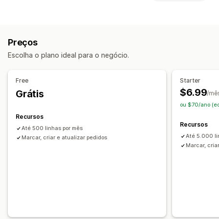
Status do pagamento
Processamento de pedidos
Gerenciamento de pedidos
Personalização
Processamento de pedidos
Processamento em lote
APIs
Lógica condicional
Acionadores personalizados
Preços
Acompanhamento de várias transportadoras
Modelos
Sincronização automática de dados
Escolha o plano ideal para o negócio.
Links de rastreamento
Notificações ao cliente
Tarefas programadas
Fluxos de trabalho personalizados
Histórico de rastreamento
Free
Starter
Gestão de estoque
$6.99
Grátis
/mê
Sincronização automática
Regras personalizadas
ou $70/ano (e
Ajustes de estoque
Depósito múltiplo
Recursos
Recursos
Mapeamento de SKUs
Até 500 linhas por mês
Até 5.000 l
Marcar, criar e atualizar pedidos
Marcar, cria