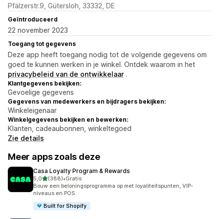
Pfälzerstr.9, Gütersloh, 33332, DE
Geïntroduceerd
22 november 2023
Toegang tot gegevens
Deze app heeft toegang nodig tot de volgende gegevens om
goed te kunnen werken in je winkel. Ontdek waarom in het
privacybeleid van de ontwikkelaar
.
Klantgegevens bekijken:
Gevoelige gegevens
Gegevens van medewerkers en bijdragers bekijken:
Winkeleigenaar
Winkelgegevens bekijken en bewerken:
Klanten, cadeaubonnen, winkeltegoed
Zie details
Meer apps zoals deze
Casa Loyalty Program & Rewards
van 5 sterren
5,0
(388)
•
Gratis
388 recensies in totaal
Bouw een beloningsprogramma op met loyaliteitspunten, VIP-
niveaus en POS.
Built for Shopify