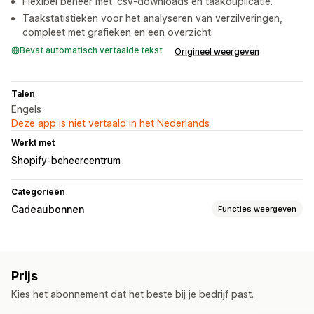
Flexibel beheer met .csv-downloads en taakduplicatie.
Taakstatistieken voor het analyseren van verzilveringen,
compleet met grafieken en een overzicht.
Bevat automatisch vertaalde tekst
Origineel weergeven
Talen
Engels
Deze app is niet vertaald in het Nederlands
Werkt met
Shopify-beheercentrum
Categorieën
Cadeaubonnen
Functies weergeven
Kaarttypen
Bulk
Digitaal
Prijs
Aanpassing
Kies het abonnement dat het beste bij je bedrijf past.
Aangepaste bedragen
Cadeauberichten
Vervaldatum