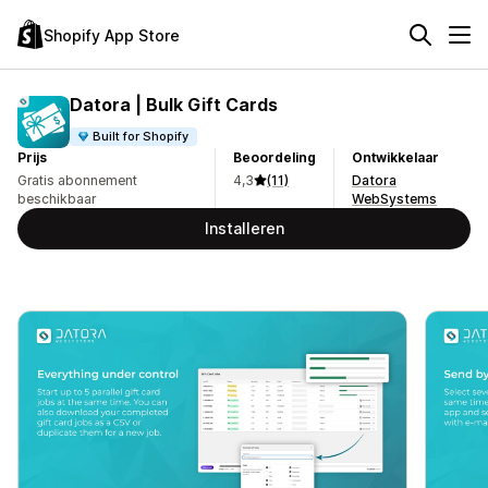
Shopify App Store
Datora | Bulk Gift Cards
Built for Shopify
Prijs
Beoordeling
Ontwikkelaar
Gratis abonnement
4,3
(11)
Datora
beschikbaar
WebSystems
Installeren