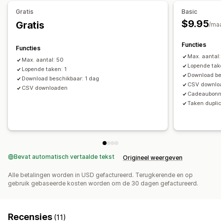
Bezorgopties
Gratis
Basic
$9.95
Gratis
In bulk verzenden
E-mail
/ma
Functies
Functies
Max. aantal
Max. aantal: 50
Lopende tak
Lopende taken: 1
Download be
Download beschikbaar: 1 dag
CSV downlo
CSV downloaden
Cadeaubonne
Taken dupli
Bevat automatisch vertaalde tekst
Origineel weergeven
Alle betalingen worden in USD gefactureerd. Terugkerende en op
gebruik gebaseerde kosten worden om de 30 dagen gefactureerd.
Recensies
(11)