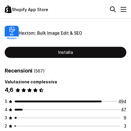
Shopify App Store
Hextom: Bulk Image Edit & SEO
Installa
Recensioni
(567)
Valutazione complessiva
4,6
5
494
4
47
3
9
2
3