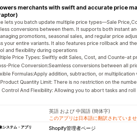
wers merchants with swift and accurate price ma
 raptor)
te lets you batch update multiple price types—Sale Price,C
ess conversions between them. It supports both instant an
anaging promotions, seasonal sales, and regular price adju
s your entire variants. It also features price rollback and the
ol and flexibility during operations
tiple Price Types: Swiftly edit Sales, Cost, and Counte-at pr
ss-Price Conversion:Seamless conversions between all pri
xible Formulas:Apply addition, subtraction, or multiplication
Product Quantity Limit: There is no restriction on the numbe
l Control And Flexibility: Allowing you to abort tasks and rol
英語 および 中国語 (簡体字)
このアプリは日本語に翻訳されていませ
象システム・アプリ
Shopify管理者ページ