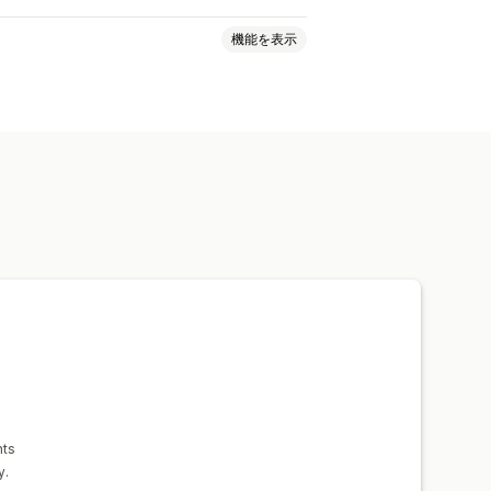
機能を表示
カスタム価格
一括編集
nts
y.