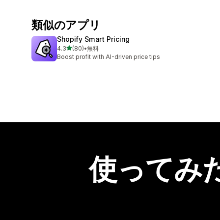
類似のアプリ
Shopify Smart Pricing
5つ星中
4.3
(80)
•
無料
合計レビュー数：80件
Boost profit with AI-driven price tips
使ってみ