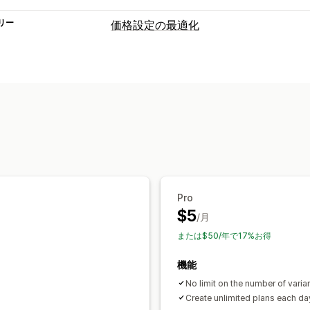
リー
価格設定の最適化
価格設定管理
価格ルール
ボリュームディスカウント
モニタリング
価格の追跡
価格履歴
Pro
$5
/月
または$50/年で17%お得
機能
No limit on the number of varia
Create unlimited plans each da