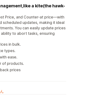
nagement,like a kite(the hawk-
ost Price, and Counter-at price—with
d scheduled updates, making it ideal
stments. You can easily update prices
 ability to abort tasks, ensuring
ices in bulk.
ce types.
 with ease.
r of products.
l back prices
ん