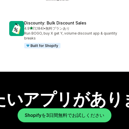
Discounty: Bulk Discount Sales
5つ星中
4.9
(1,184)
•
無料プランあり
合計レビュー数：1184件
Run BOGO, buy X get Y, volume discount app & quantity
breaks
Built for Shopify
たいアプリがあり
Shopifyを3日間無料でお試しください