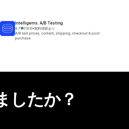
Intelligems: A/B Testing
5つ星中
4.7
(163)
•
無料体験あり
合計レビュー数：163件
A/B test prices, content, shipping, checkout & post-
purchase
ましたか？