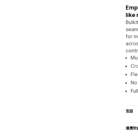
Empo
like
Bulki
seaml
for m
acros
contr
Mul
Cro
Fle
No 
Ful
言語
連携対