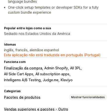
language bundles
One-click setup templates or developer SDKs for a fully
custom bundle experience
Popular entre lojas como a sua
Sediado nos Estados Unidos da América
Idiomas
inglês, francês, alemãoe espanhol
Esta aplicação não está traduzida em português (Portugal)
Funciona com
Finalização da compra
Admin Shopify
All 3PL
All Side Cart Apps
All subscription apps
Intelligems A/B Testing
Judge.me
Klaviyo
Categorias
Pacotes de produtos
Mostrar funcionalidades
Tipos de pacotes
Vendas superiores e pacotes - Outro