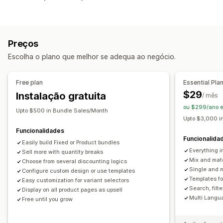
Vários pacotes
Pacotes mistos
Pacotes de muitas variantes
Pacotes de opções infinitas
Criar caixas
Caixas de presentes
Caixas de subscrição
Preços
Pacotes de venda superior
Produtos digitais
Escolha o plano que melhor se adequa ao negócio.
Produtos físicos
Pacotes personalizados
Preços que pode definir
Free plan
Essential Pla
Preços fixos
Preços diferenciados
$29
Instalação gratuita
/ mês
Intervalos de quantidade
Descontos
ou $299/ano 
Upto $500 in Bundle Sales/Month
Descontos de volume
Descontos fixos
Upto $3,000 i
Descontos em percentagem
Descontos no carrinho
Funcionalidades
Funcionalida
Subscrições
Easily build Fixed or Product bundles
Preços dinâmicos
Preços personalizados
Everything i
Sell more with quantity breaks
Mix and mat
Choose from several discounting logics
Single and m
Configure custom design or use templates
Templates f
Easy customization for variant selectors
Search, filt
Display on all product pages as upsell
Multi Langu
Free until you grow