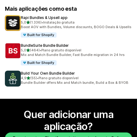
Mais aplicações como esta
Rapi Bundles & Upsell app
de 5 estrelas
5,0
(1.336)
•
Instalação gratuita
1336 total de avaliações
Boost AOV with Bundles, Volume discounts, BOGO Deals & Upsells
Built for Shopify
BundleSuite Bundle Builder
de 5 estrelas
5,0
(464)
•
Plano gratuito disponível
464 total de avaliações
Mix and Match Bundle Builder, Fast Bundle migration in 24 hrs
Built for Shopify
Build Your Own Bundle Builder
de 5 estrelas
4,9
(55)
•
Plano gratuito disponível
55 total de avaliações
Bundle Builder offers Mix and Match bundle, Build a Box & BYOB
Quer adicionar uma
aplicação?