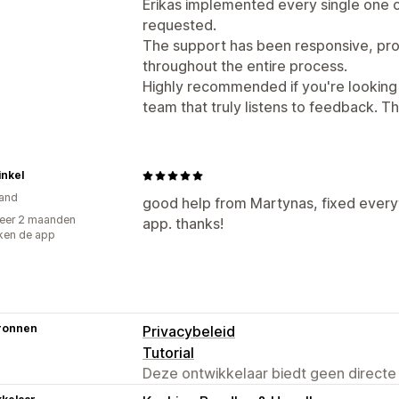
Erikas implemented every single one o
requested.
The support has been responsive, prof
throughout the entire process.
Highly recommended if you're looking f
team that truly listens to feedback. Th
inkel
and
good help from Martynas, fixed everyt
eer 2 maanden
app. thanks!
ken de app
ronnen
Privacybeleid
Tutorial
Deze ontwikkelaar biedt geen directe