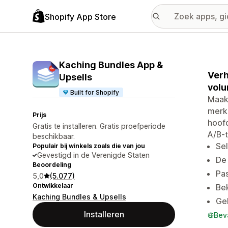
Shopify App Store
Kaching Bundles App &
Verh
Upsells
volu
Built for Shopify
Maak 
merk
Prijs
hoofd
Gratis te installeren. Gratis proefperiode
A/B-t
beschikbaar.
Sel
Populair bij winkels zoals die van jou
Gevestigd in de Verenigde Staten
De 
Beoordeling
Pas
5,0
(5.077)
Ontwikkelaar
Be
Kaching Bundles & Upsells
Geb
Installeren
Bev