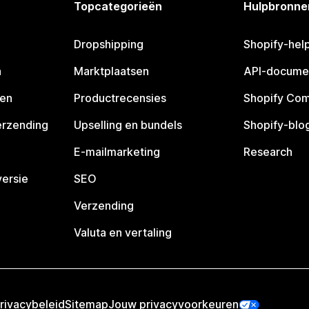
Topcategorieën
Hulpbronne
Dropshipping
Shopify-hel
n
Marktplaatsen
API-docume
pen
Productrecensies
Shopify Co
erzending
Upselling en bundels
Shopify-blo
E-mailmarketing
Research
ersie
SEO
Verzending
Valuta en vertaling
rivacybeleid
Sitemap
Jouw privacyvoorkeuren