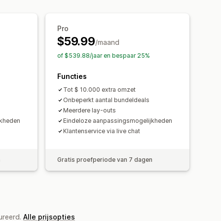
is artikelen
Cadeauverpakking
zen
Kwantumkortingen
Kortingen
ducten
Productaanbevelingen
en
Percentagekortingen
umkortingen
Volumekortingen
Pro
 van één
Abonnementen
$59.99
Upgrade van abonnement
amische prijzen
Aangepaste prijzen
/maand
of $539.88/jaar en bespaar 25%
Functies
Tot $ 10.000 extra omzet
Onbeperkt aantal bundeldeals
Meerdere lay-outs
jkheden
Eindeloze aanpassingsmogelijkheden
Klantenservice via live chat
n
Gratis proefperiode van 7 dagen
ureerd.
Alle prijsopties