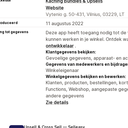
kelaar
Kaching Bundles & Upsells
Website
Vytenio g. 50-431, Vilnius, 03229, LT
roduceerd
11 augustus 2022
ng tot gegevens
Deze app heeft toegang nodig tot d
kunnen werken in je winkel. Ontdek w
ontwikkelaar
.
Klantgegevens bekijken:
Gevoelige gegevens, apparaat- en ac
Gegevens van medewerkers en bijdrager
Winkeleigenaar
Winkelgegevens bekijken en bewerken:
Klanten, producten, bestellingen, kort
Functions, Webshop, aangepaste geg
andere gegevens
Zie details
Upsell & Cross Sell — Selleasy