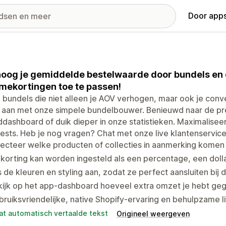
Door apps
oog je gemiddelde bestelwaarde door bundels en 
mekortingen toe te passen!
bundels die niet alleen je AOV verhogen, maar ook je conve
 aan met onze simpele bundelbouwer. Benieuwd naar de pre
dashboard of duik dieper in onze statistieken. Maximalise
ests. Heb je nog vragen? Chat met onze live klantenservice
ecteer welke producten of collecties in aanmerking komen
korting kan worden ingesteld als een percentage, een dolla
 de kleuren en styling aan, zodat ze perfect aansluiten bij de
kijk op het app-dashboard hoeveel extra omzet je hebt ge
ruiksvriendelijke, native Shopify-ervaring en behulpzame li
at automatisch vertaalde tekst
Origineel weergeven