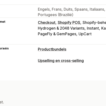
Engels, Frans, Duits, Spaans, Italiaan
Portugees (Brazilië)
 met
Checkout
Shopify POS
Shopify-beh
Hydrogen & 2048 Variants
Instant
Ka
PageFly & GemPages
UpCart
orieën
Productbundels
Soorten bundels
Upselling en cross-selling
Vaste bundels
Multipacks
Mix-and-m
Aanpassing
Bundels met oneindige opties
Abonn
Upselling op de productpagina
Voort
Groothandelsbundels
Upsell-bundels
Aangepaste CSS
Aangepaste HTML
Vaak samen gekocht
Gerelateerde p
Meerdere valuta
Meerdere talen
Aa
Bundels op maat
Aanbiedingen en aanbevelingen
Prijzen die je kunt instellen
st.