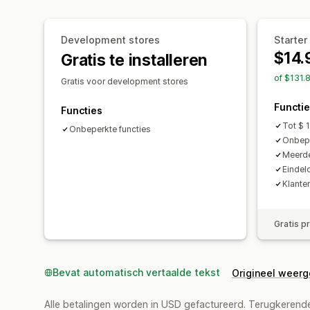
Development stores
Starter
$14.
Gratis te installeren
of $131.
Gratis voor development stores
Functi
Functies
Tot $ 
Onbeperkte functies
Onbepe
Meerde
Eindel
Klanten
Gratis p
Bevat automatisch vertaalde tekst
Origineel weer
Alle betalingen worden in USD gefactureerd. Terugkeren