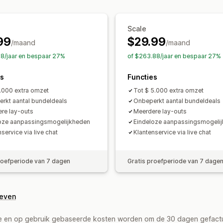
Garanties
Verzendbescherming
Grat
Vaste prijzen
Gedifferentieerde prij
Gratis verzending
Add-ons voor pro
Volumekortingen
Forfaitaire korting
Vaak samen gekocht
Bundles
Kwant
Scale
Gratis verzending
Twee voor de prijs
99
$29.99
Staffelkortingen
AI-aanbevelingen
/maand
Bulkprijzen
Groothandelsprijzen
/maand
Dyn
Prioriteitsverwerking
88/jaar en bespaar 27%
of $263.88/jaar en bespaar 27%
Analytics
es
Functies
A/B-testen
Conversiepercentages
1.000 extra omzet
Tot $ 5.000 extra omzet
rkt aantal bundeldeals
Onbeperkt aantal bundeldeals
re lay-outs
Meerdere lay-outs
oze aanpassingsmogelijkheden
Eindeloze aanpassingsmogeli
service via live chat
Klantenservice via live chat
roefperiode van 7 dagen
Gratis proefperiode van 7 dage
geven
de en op gebruik gebaseerde kosten worden om de 30 dagen gefact