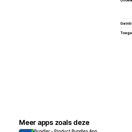
Ontwik
Geïnt
Toega
Meer apps zoals deze
Bundler ‑ Product Bundles App