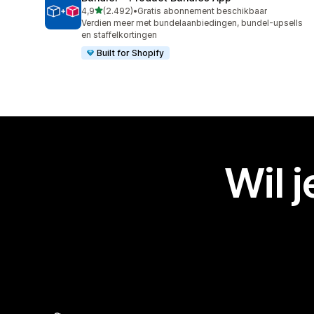
van 5 sterren
4,9
(2.492)
•
Gratis abonnement beschikbaar
2492 recensies in totaal
Verdien meer met bundelaanbiedingen, bundel-upsells
en staffelkortingen
Built for Shopify
Wil 