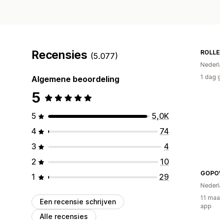
Recensies
ROLL
(5.077)
Nederl
1 dag 
Algemene beoordeling
5
5
5,0K
4
74
3
4
2
10
GOPO
1
29
Nederl
11 maa
Een recensie schrijven
app
Alle recensies