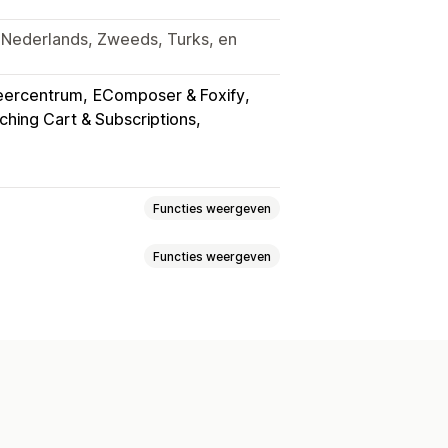
s, Nederlands, Zweeds, Turks, en
eercentrum
EComposer & Foxify
ching Cart & Subscriptions
Functies weergeven
Functies weergeven
atch-bundels
Variantbundels
ementsboxen
gangsbalk
Add-ons in één klik
Cross-sell-bundels
Drag-and-drop-editor
roducten
Digitale producten
ngepaste regels