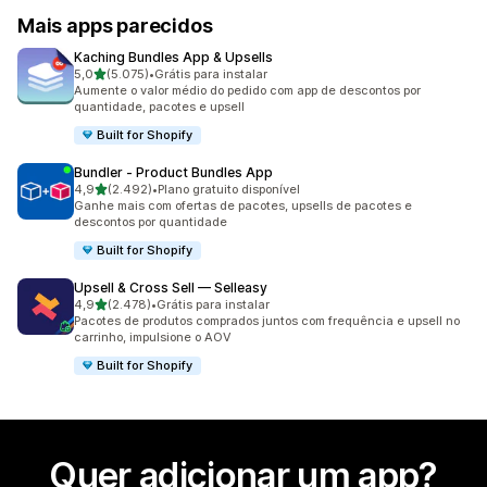
Mais apps parecidos
Kaching Bundles App & Upsells
de 5 estrelas
5,0
(5.075)
•
Grátis para instalar
5075 avaliações ao todo
Aumente o valor médio do pedido com app de descontos por
quantidade, pacotes e upsell
Built for Shopify
Bundler ‑ Product Bundles App
de 5 estrelas
4,9
(2.492)
•
Plano gratuito disponível
2492 avaliações ao todo
Ganhe mais com ofertas de pacotes, upsells de pacotes e
descontos por quantidade
Built for Shopify
Upsell & Cross Sell — Selleasy
de 5 estrelas
4,9
(2.478)
•
Grátis para instalar
2478 avaliações ao todo
Pacotes de produtos comprados juntos com frequência e upsell no
carrinho, impulsione o AOV
Built for Shopify
Quer adicionar um app?