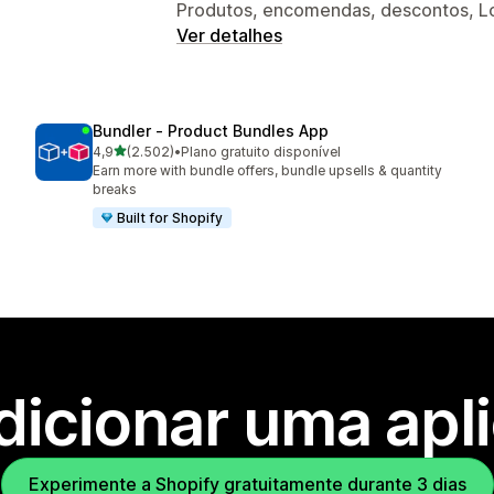
Produtos, encomendas, descontos, Loj
Ver detalhes
Bundler ‑ Product Bundles App
de 5 estrelas
4,9
(2.502)
•
Plano gratuito disponível
2502 total de avaliações
Earn more with bundle offers, bundle upsells & quantity
breaks
Built for Shopify
dicionar uma apl
Experimente a Shopify gratuitamente durante 3 dias