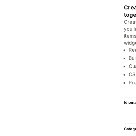
Crea
toge
Creat
you l
items
widge
Rea
Bui
Cus
OS 
Pre
Idiom
Categ