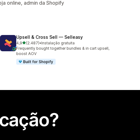
a online, admin da Shopify
Upsell & Cross Sell — Selleasy
de 5 estrelas
4,9
(2.487)
•
Instalação gratuita
2487 total de avaliações
Frequently bought together bundles & in cart upsell,
boost AOV
Built for Shopify
icação?