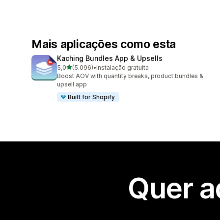
Mais aplicações como esta
Kaching Bundles App & Upsells
de 5 estrelas
5,0
(5.096)
•
Instalação gratuita
5096 total de avaliações
Boost AOV with quantity breaks, product bundles &
upsell app
Built for Shopify
Quer a