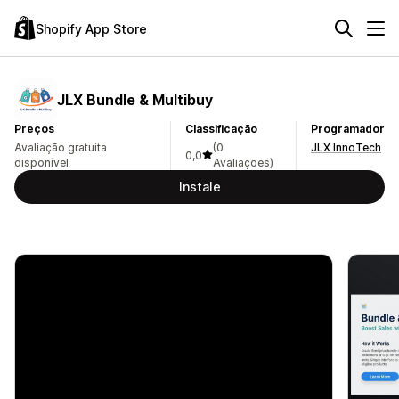
Shopify App Store
JLX Bundle & Multibuy
Preços
Classificação
Programador
Avaliação gratuita
(0
JLX InnoTech
0,0
disponível
Avaliações)
Instale