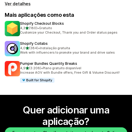
Ver detalhes
Mais aplicações como esta
Shopify Checkout Blocks
de 5 estrelas
4,3
(180)
•
Gratuito
180 total de avaliações
Customize your Checkout, Thank you and Order status pages
Shopify Collabs
de 5 estrelas
4,0
(384)
•
Instalação gratuita
384 total de avaliações
Work with influencers to promote your brand and drive sales
Pumper Bundles Quantity Breaks
de 5 estrelas
4,9
(3.208)
•
Plano gratuito disponível
3208 total de avaliações
Increase AOV with Bundle offers, Free Gift & Volume Discount!
Built for Shopify
Quer adicionar uma
aplicação?