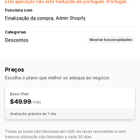
Esta aplicação não está traduzida em português (Portugal)
Funciona com
Finalização da compra
Admin Shopify
Categorias
Descontos
Mostrar funcionalidades
Tipos de descontos
Preços fixos
Descontos em lote
Preços
Gestão de descontos
Escolha o plano que melhor se adequa ao negócio.
Conversão de moeda
Acumulação de descontos
Etiquetagem
Basic Plan
$49.99
/ mês
Avaliação gratuita de 7 dia
Todas as taxas são faturadas em USD. As taxas recorrentes e com
base na utilização são faturadas a cada 30 dias.