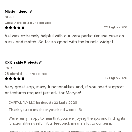
Mission Liquor
Stati Uniti
Circa 2 ore di utilizzo dell’app
22 luglio 2026
Val was extremely helpful with our very particular use case on
a mix and match. So far so good with the bundle widget.
OXQ Inside Projects
Italia
28 giorni di utilizzo dell’app
17 luglio 2026
Very great app, many functionalities and, if you need support
or features request just ask for Maryna!
CAPITALIPLY LLC ha risposto 22 luglio 2026
Thank you so much for your kind words! 😊
We’re really happy to hear that you’re enjoying the app and finding its
functionalities useful. Your feedback means a lot to our team.
We’re always here to help with any questions, support requests, or