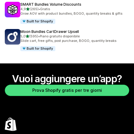
SMART Bundles Volume Discounts
stelle su 5
4,9
(265)
•
Gratis
265 recensioni totali
Grow AOV with product bundles, BOGO, quantity breaks & gifts
Built for Shopify
Moon Bundles CartDrawer Upsell
stelle su 5
5,0
(595)
•
Piano gratuito disponibile
595 recensioni totali
Slide cart, free gifts, post purchase, BOGO, quantity breaks
Built for Shopify
Vuoi aggiungere un’app?
Prova Shopify gratis per tre giorni