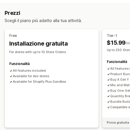
Paga uno, prendi due
Prezzi fissi
Sconti sui volumi
Crea una confezione
Scatole e cofanetti regalo
Prezzi
Scaglioni di quantità
Sconti forfettari
Sconti percentuali
Mistery box
Confezioni di campioncini
Scegli il piano più adatto alla tua attività.
Sconti in blocco
Regali
Pacchetti di prodotti
Pacchetti all’ingrosso
Pacchetti di upselling
Sconti di upselling
Sconti di cross-selling
Prezzi dinamici
Pacchetti di cross-selling
Spesso acquistati insieme
Free
Tier-1
Prodotti fisici
Pacchetti personalizzati
Gestione sconti
$15.99
Installazione gratuita
/m
Strumento Editor
Modelli
Modifica in blocco
Prezzi impostabili
Up to 250 Stor
For stores with up to 10 Store Orders
Localizzazione
Trigger e regole
Automazioni
Prezzi fissi
Prezzi a più livelli
Scaglioni di quantità
Sconti
Funzionalità
Monitoraggio
Analisi
Sconti sui volumi
Sconti forfettari
Sconti percentuali
Funzionalità
All features
Paga uno, prendi due
All features included
Prezzi in blocco
Prezzi all’ingrosso
Product Bun
Available for dev stores
Prezzi personalizzati
Buy X Get Y
Available for Shopify Plus Sandbox
Mix and Ma
Buy One Get
Quantity Br
Bundle Buil
Compatible 
Prova gratuita 