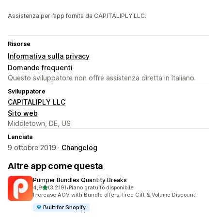
Assistenza per l’app fornita da CAPITALIPLY LLC.
Risorse
Informativa sulla privacy
Domande frequenti
Questo sviluppatore non offre assistenza diretta in Italiano.
Sviluppatore
CAPITALIPLY LLC
Sito web
Middletown, DE, US
Lanciata
9 ottobre 2019 ·
Changelog
Altre app come questa
Pumper Bundles Quantity Breaks
stelle su 5
4,9
(3.219)
•
Piano gratuito disponibile
3219 recensioni totali
Increase AOV with Bundle offers, Free Gift & Volume Discount!
Built for Shopify