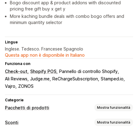
Bogo discount app & product addons with discounted
pricing free gift buy x get y
More kaching bundle deals with combo bogo offers and
minimum quantity selector
Lingue
Inglese. Tedesco. Francesee Spagnolo
Questa app non è disponibile in Italiano
Funziona con
Check-out
Shopify POS
Pannello di controllo Shopify
Ali Reviews
Judge.me
ReChargeSubscription
Stamped.io
Vajro
ZONOS
Categorie
Pacchetti di prodotti
Mostra funzionalità
Tipi di pacchetti
Sconti
Mostra funzionalità
Pacchetti fissi
Multipack
Pacchetti mix-and-match
Tipo di sconto
Pacchetti di varianti
Pacchetti con opzioni infinite