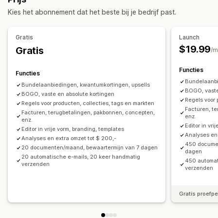
Cross-sell-bundels
Vaak samen gekocht
Kleur en lettertype
Branding
Velden
Factuurnummers
Kies het abonnement dat het beste bij je bedrijf past.
Gerelateerde producten
E-mailadres van afzender
Templates
Barcodes
Logo's
Prijzen die je kunt instellen
Meerdere valuta
Meerdere talen
Gratis
Launch
Vaste prijzen
Gedifferentieerde prijzen
$19.99
Gratis
/m
Bestandsbeheer
Kwantumkortingen
Volumekortingen
Forfaitaire kortingen
Downloaden in bulk
Bestandsnaamgeving
Percentagekortingen
Twee voor de prijs van één
Functies
Functies
Automatische e-mails
Pdf-generatie
Bulkprijzen
Bundelaanbi
Bundelaanbiedingen, kwantumkortingen, upsells
Afdrukken en exporteren
Opeenvolgende nummering
BOGO, vaste
BOGO, vaste en absolute kortingen
Regels voor 
Regels voor producten, collecties, tags en markten
Facturen, t
Facturen, terugbetalingen, pakbonnen, concepten,
enz.
enz.
Editor in vri
Editor in vrije vorm, branding, templates
Analyses en 
Analyses en extra omzet tot $ 200,-
450 docume
20 documenten/maand, bewaartermijn van 7 dagen
dagen
20 automatische e-mails, 20 keer handmatig
450 automat
verzenden
verzenden
Gratis proefp