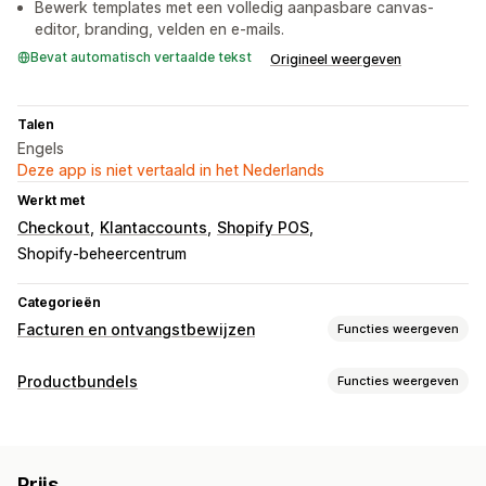
Bewerk templates met een volledig aanpasbare canvas-
editor, branding, velden en e-mails.
Bevat automatisch vertaalde tekst
Origineel weergeven
Talen
Engels
Deze app is niet vertaald in het Nederlands
Werkt met
Checkout
Klantaccounts
Shopify POS
Shopify-beheercentrum
Categorieën
Facturen en ontvangstbewijzen
Functies weergeven
Soorten documenten
Productbundels
Functies weergeven
Facturen
Creditnota
Conceptbestellingen
Pakbonnen
Soorten bundels
Terugbetalingen
Vaste bundels
Mix-and-match-bundels
Aanpassing
Prijs