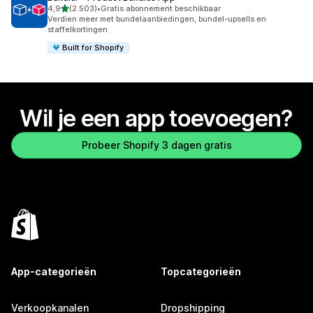
van 5 sterren
4,9
(2.503)
•
Gratis abonnement beschikbaar
2503 recensies in totaal
Verdien meer met bundelaanbiedingen, bundel-upsells en
staffelkortingen
Built for Shopify
Wil je een app toevoegen?
Probeer Shopify 3 dagen gratis
App-categorieën
Topcategorieën
Verkoopkanalen
Dropshipping