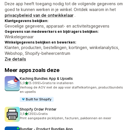
Deze app heeft toegang nodig tot de volgende gegevens om
goed te kunnen werken in je winkel. Ontdek waarom in het
privacybeleid van de ontwikkelaar
.
Klantgegevens bekijken:
Gevoelige gegevens, apparaat- en activiteitsgegevens
Gegevens van medewerkers en bijdragers bekijken:
Winkeleigenaar
Winkelgegevens bekijken en bewerken:
Klanten, producten, bestellingen, kortingen, winkelanalytics,
Webshop, Shopify-beheercentrum
Zie details
Meer apps zoals deze
Kaching Bundles App & Upsells
van 5 sterren
5,0
(5.099)
•
Gratis te installeren
5099 recensies in totaal
Verhoog de AOV met de app voor staffelkortingen, productbundels
en upsells
Built for Shopify
Shopify Order Printer
van 5 sterren
3,5
(355)
•
Gratis
355 recensies in totaal
Print aangepaste picklijsten, facturen, pakbonnen en meer
Bundler ‑ Product Bundles App