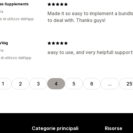
is Supplements
ia
Made it so easy to implement a bund
o di utilizzo dell’app
to deal with. Thanks guys!
Világ
ia
easy to use, and very helpfull support
di utilizzo dell’app
1
2
3
4
5
6
…
25
Categorie principali
Risorse