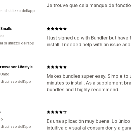
a
Je trouve que cela manque de fonction,
ni di utilizzo dell’app
 Smalls
ica
I just signed up with Bundler but have 
ni di utilizzo dell’app
install. I needed help with an issue an
rosvenor Lifestyle
Unito
Makes bundles super easy. Simple to 
di utilizzo dell’app
minutes to install. As a supplement br
bundles and I highly recommend.
o
co
Es una aplicación muy buena! Lo únic
di utilizzo dell’app
intuitiva o visual al consumidor y algu