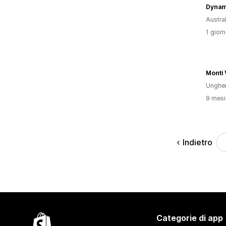
Dynam
Austral
1 giorn
Monti 
Ungher
9 mesi 
Indietro
Categorie di app