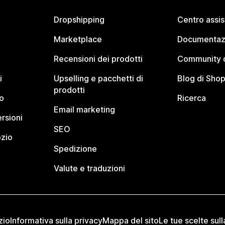
Dropshipping
Centro assi
Marketplace
Documentaz
Recensioni dei prodotti
Community d
i
Upselling e pacchetti di
Blog di Shop
prodotti
o
Ricerca
Email marketing
rsioni
SEO
ozio
Spedizione
Valute e traduzioni
zio
Informativa sulla privacy
Mappa del sito
Le tue scelte sull