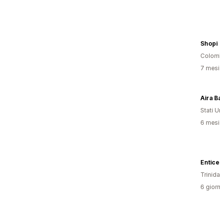
Shopi
Colom
7 mesi 
Aira B
Stati Un
6 mesi 
Entic
Trinid
6 giorn