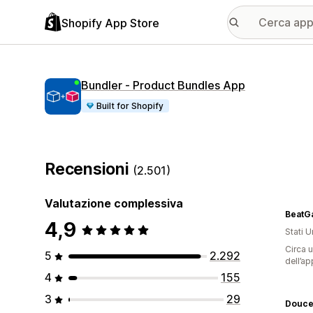
Shopify App Store
Bundler ‑ Product Bundles App
Built for Shopify
Recensioni
(2.501)
Valutazione complessiva
BeatG
4,9
Stati Un
Circa u
5
2.292
dell’ap
4
155
3
29
Douce