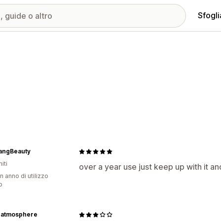
Sfogli
angBeauty
iti
over a year use just keep up with it an
n anno di utilizzo
p
atmosphere