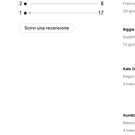
2
8
Franci
29 gior
1
17
Scrivi una recensione
Biggie
Sudafr
10 gior
Kate G
Regno 
4 mesi 
Xumit
Messi
4 mesi 