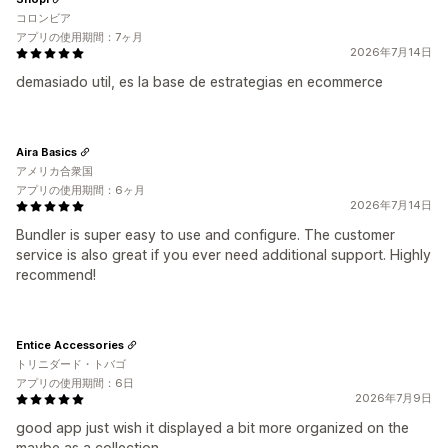
コロンビア
アプリの使用期間：7ヶ月
2026年7月14日
demasiado util, es la base de estrategias en ecommerce
Aira Basics
アメリカ合衆国
アプリの使用期間：6ヶ月
2026年7月14日
Bundler is super easy to use and configure. The customer
service is also great if you ever need additional support. Highly
recommend!
Entice Accessories
トリニダード・トバゴ
アプリの使用期間：6日
2026年7月9日
good app just wish it displayed a bit more organized on the
maybe as a collection