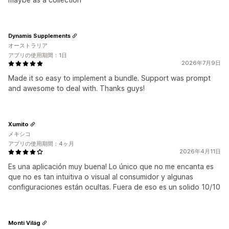
Dynamis Supplements
オーストラリア
アプリの使用期間：1日
2026年7月9日
Made it so easy to implement a bundle. Support was prompt
and awesome to deal with. Thanks guys!
Xumito
メキシコ
アプリの使用期間：4ヶ月
2026年4月11日
Es una aplicación muy buena! Lo único que no me encanta es
que no es tan intuitiva o visual al consumidor y algunas
configuraciones están ocultas. Fuera de eso es un solido 10/10
Monti Világ