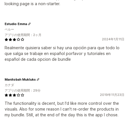
looking page is a non-starter.
Estudio Emma
ペルー
アプリの使用期間：2ヶ月
2024年1月11日
Realmente quisiera saber si hay una opción para que todo lo
que salga se trabaje en español porfavor y tutoriales en
español de cada opcion de bundle
Manitobah Mukluks
カナダ
アプリの使用期間：29分
2019年11月23日
The functionality is decent, but I'd like more control over the
visuals. Also for some reason I can't re-order the products in
my bundle. Still, at the end of the day this is the app I chose.