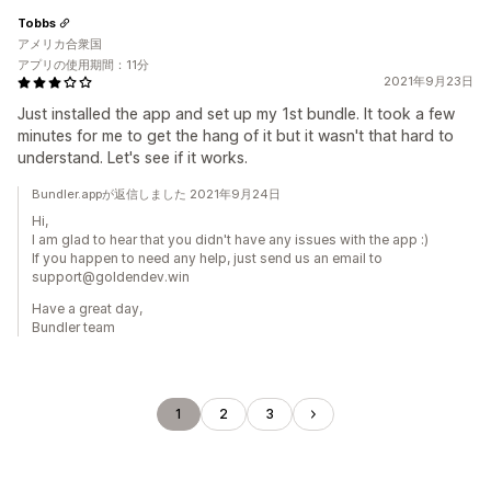
Tobbs
アメリカ合衆国
アプリの使用期間：11分
2021年9月23日
Just installed the app and set up my 1st bundle. It took a few
minutes for me to get the hang of it but it wasn't that hard to
understand. Let's see if it works.
Bundler.appが返信しました 2021年9月24日
Hi,
I am glad to hear that you didn't have any issues with the app :)
If you happen to need any help, just send us an email to
support@goldendev.win
Have a great day,
Bundler team
1
2
3