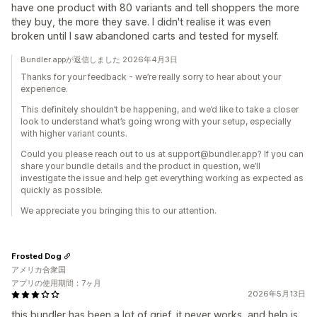
have one product with 80 variants and tell shoppers the more
they buy, the more they save. I didn't realise it was even
broken until I saw abandoned carts and tested for myself.
Bundler.appが返信しました 2026年4月3日
Thanks for your feedback - we’re really sorry to hear about your
experience.
This definitely shouldn’t be happening, and we’d like to take a closer
look to understand what’s going wrong with your setup, especially
with higher variant counts.
Could you please reach out to us at support@bundler.app? If you can
share your bundle details and the product in question, we’ll
investigate the issue and help get everything working as expected as
quickly as possible.
We appreciate you bringing this to our attention.
Frosted Dog
アメリカ合衆国
アプリの使用期間：7ヶ月
2026年5月13日
this bundler has been a lot of grief, it never works, and help is