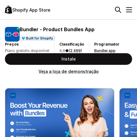
Shopify App Store
Bundler ‑ Product Bundles App
Built for Shopify
Preços
Classificação
Programador
Plano gratuito disponível
4,9
(2 499)
Bundler.app
Instale
Veja a loja de demonstração