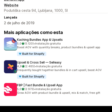
Website
Podutiška cesta 94, Ljubljana, 1000, SI
Lançada
2 de julho de 2019
Mais aplicações como esta
Kaching Bundles App & Upsells
de 5 estrelas
5,0
(5.120)
•
Instalação gratuita
5120 total de avaliações
Boost AOV with quantity breaks, product bundles & upsell app
Built for Shopify
Upsell & Cross Sell — Selleasy
de 5 estrelas
4,9
(2.485)
•
Instalação gratuita
2485 total de avaliações
Frequently bought together bundles & in cart upsell, boost AOV
Built for Shopify
FBP | Fast Bundle & Upsell App
de 5 estrelas
5,0
(2.973)
•
Instalação gratuita
2973 total de avaliações
Grow AOV with product bundle & upsell, mix & match, free gift