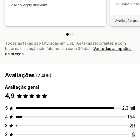
Preços personalizados
Funnel upsel
Auto-apply discount
Taxas de cliques
Taxas de conversão
Desempenho da recomendação
Canalize o desempenho
Avaliação grat
Todas as taxas são faturadas em USD. As taxas recorrentes e com
base na utilização são faturadas a cada 30 dias.
Ver todas as opções
de preços
Avaliações
(2 499)
Avaliação geral
4,9
5
2,3 mil
4
154
3
29
2
8