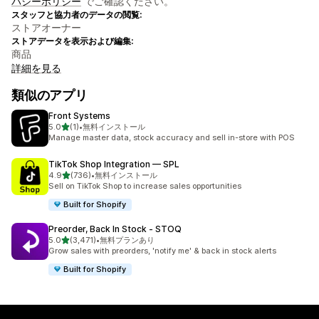
バシーポリシー
でご確認ください。
スタッフと協力者のデータの閲覧:
ストアオーナー
ストアデータを表示および編集:
商品
詳細を見る
類似のアプリ
Front Systems
5つ星中
5.0
(1)
•
無料インストール
合計レビュー数：1件
Manage master data, stock accuracy and sell in-store with POS
TikTok Shop Integration — SPL
5つ星中
4.9
(736)
•
無料インストール
合計レビュー数：736件
Sell on TikTok Shop to increase sales opportunities
Built for Shopify
Preorder, Back In Stock ‑ STOQ
5つ星中
5.0
(3,471)
•
無料プランあり
合計レビュー数：3471件
Grow sales with preorders, 'notify me' & back in stock alerts
Built for Shopify