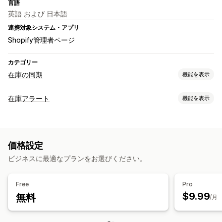
言語
英語 および 日本語
連携対象システム・アプリ
Shopify管理者ページ
カテゴリー
在庫の同期
機能を表示
同期タイプ
在庫アラート
機能を表示
バリエーション
自動
手動
一括
リアルタイム
スケジュール式
通知
通知とレポート
自動アラート
自動アラート
カスタム通知
在庫僅少アラート
価格設定
カスタマイズ
ビジネスに最適なプランをお選びください。
アラート設定
Free
Pro
$9.99
無料
/月