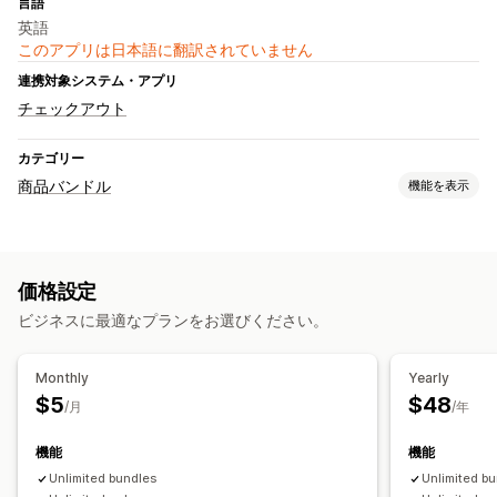
言語
英語
このアプリは日本語に翻訳されていません
連携対象システム・アプリ
チェックアウト
カテゴリー
商品バンドル
機能を表示
バンドルタイプ
固定バンドル
卸売バンドル
クロスセルバンドル
価格設定
カスタムバンドル
ビジネスに最適なプランをお選びください。
設定可能な価格設定方式
ディスカウント
一律割引
割引率によるディスカウント
Monthly
Yearly
カートディスカウント
$5
$48
/月
/年
機能
機能
Unlimited bundles
Unlimited b