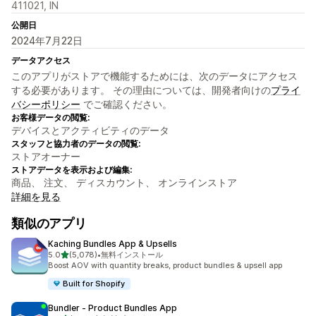
411021, IN
公開日
2024年7月22日
データアクセス
このアプリがストアで機能するためには、次のデータにアクセス
する必要があります。 その理由については、開発者向けの
プライ
バシーポリシー
でご確認ください。
お客様データの閲覧:
デバイスとアクティビティのデータ
スタッフと協力者のデータの閲覧:
ストアオーナー
ストアデータを表示および編集:
商品、 注文、 ディスカウント、 オンラインストア
詳細を見る
類似のアプリ
Kaching Bundles App & Upsells
5つ星中
5.0
(5,078)
•
無料インストール
合計レビュー数：5078件
Boost AOV with quantity breaks, product bundles & upsell app
Built for Shopify
Bundler ‑ Product Bundles App