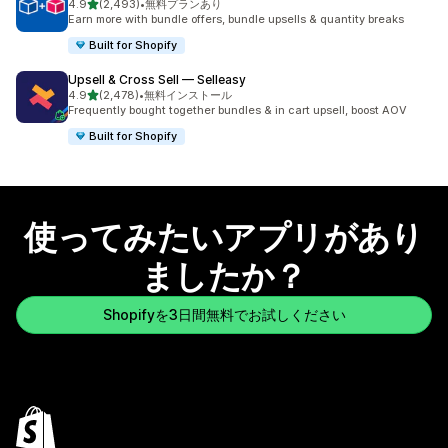
5つ星中
4.9
(2,493)
•
無料プランあり
合計レビュー数：2493件
Earn more with bundle offers, bundle upsells & quantity breaks
Built for Shopify
Upsell & Cross Sell — Selleasy
5つ星中
4.9
(2,478)
•
無料インストール
合計レビュー数：2478件
Frequently bought together bundles & in cart upsell, boost AOV
Built for Shopify
使ってみたいアプリがあり
ましたか？
Shopifyを3日間無料でお試しください