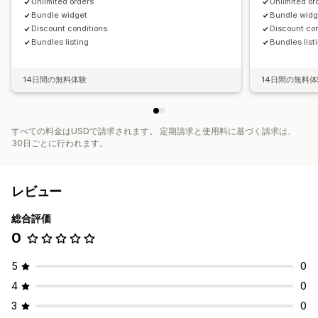
Unlimited orders
Unlimited or
Bundle widget
Bundle widg
Discount conditions
Discount co
Bundles listing
Bundles list
14日間の無料体験
14日間の無料
すべての料金はUSDで請求されます。 定期請求と使用料に基づく請求は、
30日ごとに行われます。
レビュー
総合評価
0
5
0
4
0
3
0