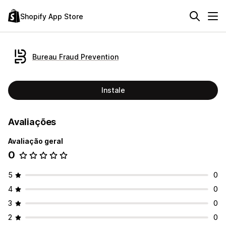
Shopify App Store
Bureau Fraud Prevention
Instale
Avaliações
Avaliação geral
0
5
0
4
0
3
0
2
0