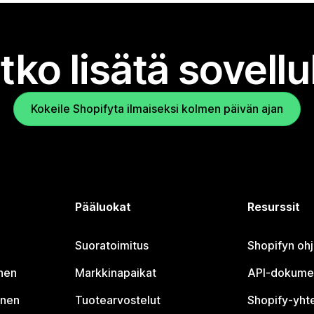
tko lisätä sovell
Kokeile Shopifyta ilmaiseksi kolmen päivän ajan
Pääluokat
Resurssit
Suoratoimitus
Shopifyn oh
nen
Markkinapaikat
API-dokume
inen
Tuotearvostelut
Shopify-yht