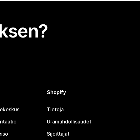
uksen?
Shopify
jekeskus
Tietoja
ntaatio
Uramahdollisuudet
eisö
Sijoittajat