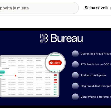
Selaa sovellu
elykuvagalleria