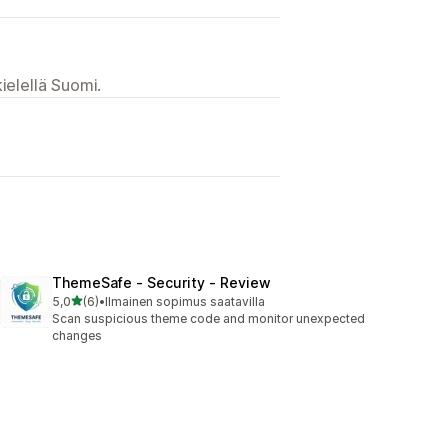
ielellä Suomi.
ThemeSafe ‑ Security ‑ Review
/ 5 tähteä
5,0
(6)
•
Ilmainen sopimus saatavilla
6 arvostelua yhteensä
Scan suspicious theme code and monitor unexpected
changes