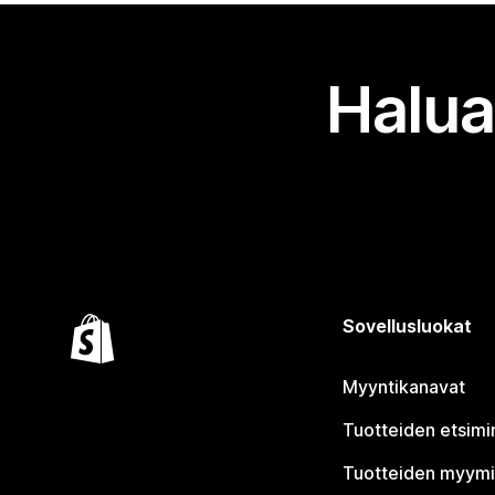
Halua
Sovellusluokat
Myyntikanavat
Tuotteiden etsimi
Tuotteiden myym