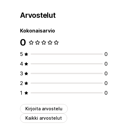
Arvostelut
Kokonaisarvio
0
5
0
4
0
3
0
2
0
1
0
Kirjoita arvostelu
Kaikki arvostelut