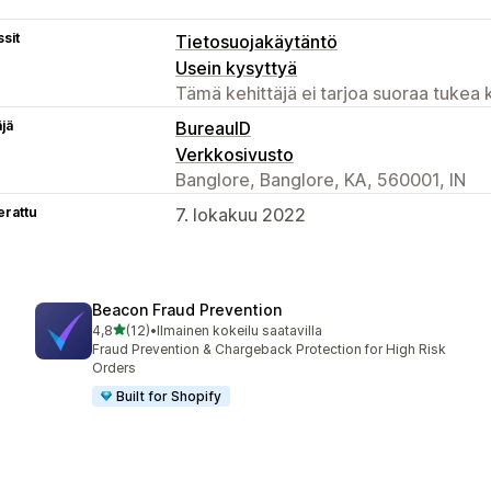
sit
Tietosuojakäytäntö
Usein kysyttyä
Tämä kehittäjä ei tarjoa suoraa tukea k
äjä
BureauID
Verkkosivusto
Banglore, Banglore, KA, 560001, IN
erattu
7. lokakuu 2022
Beacon Fraud Prevention
/ 5 tähteä
4,8
(12)
•
Ilmainen kokeilu saatavilla
12 arvostelua yhteensä
Fraud Prevention & Chargeback Protection for High Risk
Orders
Built for Shopify