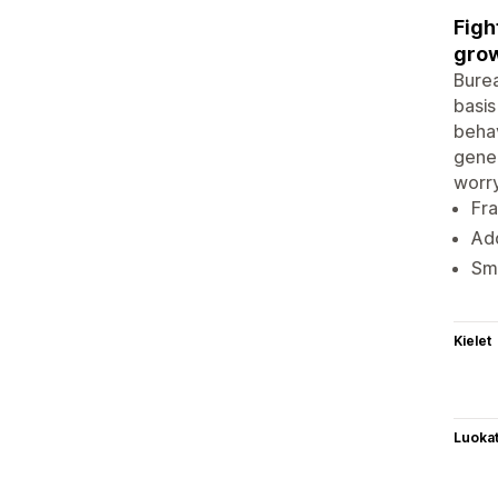
Figh
grow
Burea
basis
behav
gener
worry
Fra
Ad
Smo
Kielet
Luoka