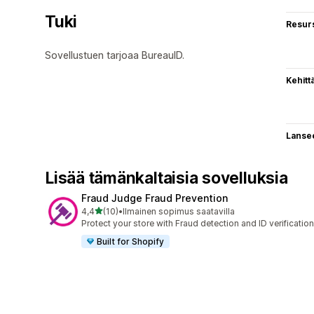
Tuki
Resurs
Sovellustuen tarjoaa BureauID.
Kehitt
Lanse
Lisää tämänkaltaisia sovelluksia
Fraud Judge Fraud Prevention
/ 5 tähteä
4,4
(10)
•
Ilmainen sopimus saatavilla
10 arvostelua yhteensä
Protect your store with Fraud detection and ID verification
Built for Shopify