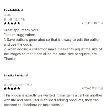
Pearls4Girls
캐나다
앱 사용 기간 20일
2024년 11월 11일
Great app, thank you!
Feature suggestions:
1. Save buttons generated so that it is easy to edit the button
and use the code.
2. When adding a collection make it easier to adjust the size of
the images so that it can all be the same size or square, etc.
Thanks!
Bhavika Fashion
인도
앱 사용 기간 대략 7시간
2024년 9월 16일
This Plugin is exactly we wanted. It maintains a cart on another
website and once user is finished adding products, they can
proceed to checkout on main website.