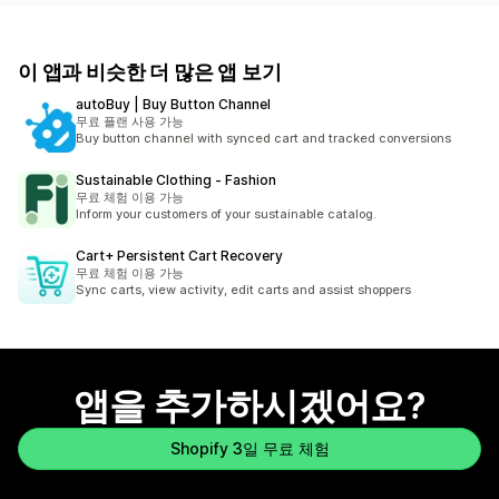
이 앱과 비슷한 더 많은 앱 보기
autoBuy | Buy Button Channel
무료 플랜 사용 가능
Buy button channel with synced cart and tracked conversions
Sustainable Clothing ‑ Fashion
무료 체험 이용 가능
Inform your customers of your sustainable catalog.
Cart+ Persistent Cart Recovery
무료 체험 이용 가능
Sync carts, view activity, edit carts and assist shoppers
앱을 추가하시겠어요?
Shopify 3일 무료 체험