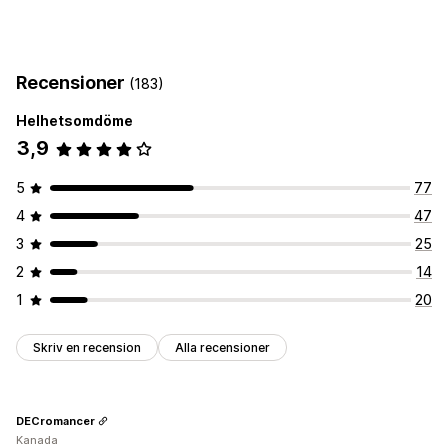
Recensioner
(183)
Helhetsomdöme
3,9
5
77
4
47
3
25
2
14
1
20
Skriv en recension
Alla recensioner
DECromancer
Kanada