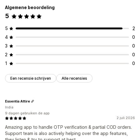
Algemene beoordeling
5
5
2
4
0
3
0
2
0
1
0
Een recensie schrijven
Alle recensies
Essentia Attire
India
9 dagen gebruiken de app
2 juli 2026
Amazing app to handle OTP verification & partial COD orders.
Support team is also actively helping over the app features,
they listen & try to support at best.