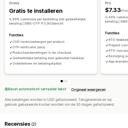
Gratis
Pro
Formulieraanpassing
$7.33
Gratis te installeren
/ma
Pop-ups
Ingesloten formulieren
0,49% commissi
0,99% commissie per bestelling met gedeeltelijke
betaling | SMS
betaling | SMS-OTP: ₹ 0,90/bericht
Conversie en upselling
Cross-selling
Upselling in één klik
Winkelwagenherstel
Functies
Functies
RTO-blokkeer
COD tonen/verbergen per product
Prepaid-conv
OTP-verificatie (sms)
RTO-risicosc
Productaanbevelingen in de checkout
Bezorging 
Gedeeltelijke betaling door gebruiker toestaan
App-brandin
Orderbeheer en betalingstijdlijn
Bevat automatisch vertaalde tekst
Origineel weergeven
Alle betalingen worden in USD gefactureerd. Terugkerende en op
gebruik gebaseerde kosten worden om de 30 dagen gefactureerd.
Recensies
(2)