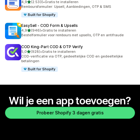
van 5 sterren
4,9
(2.533)
•
Gratis te installeren
2533 recensies in totaal
Remboursformulier: Upsell, Aanbiedingen, OTP & SMS
Built for Shopify
EasySell ‑ COD Form & Upsells
van 5 sterren
4,9
(946)
•
Gratis te installeren
946 recensies in totaal
Bestelformulier voor rembours met upsells, OTP en antifraude
COD King‑Part COD & OTP Verify
van 5 sterren
5,0
(928)
•
Gratis te installeren
928 recensies in totaal
COD-verificatie via OTP, gedeeltelijke COD en gedeeltelijke
betalingen
Built for Shopify
Wil je een app toevoegen?
Probeer Shopify 3 dagen gratis