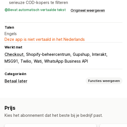
serieuze COD-kopers te filteren
Bevat automatisch vertaalde tekst
Origineel weergeven
Talen
Engels
Deze app is niet vertaald in het Nederlands
Werkt met
Checkout
Shopify-beheercentrum
Gupshup
Interakt
MSG91
Twilio
Wati
WhatsApp Business API
Categorieën
Betaal later
Functies weergeven
Beheer van rembours
Aangepaste tarieven
Voorafbetaalde incentives
Prijs
Betaalmethode verbergen
Fraudepreventie
Kies het abonnement dat het beste bij je bedrijf past.
Eenmalig wachtwoord (OTP)
Telefonische bevestiging
Sms-bevestiging