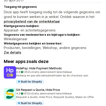
30 april 2017
Toegang tot gegevens
Deze app heeft toegang nodig tot de volgende gegevens om
goed te kunnen werken in je winkel. Ontdek waarom in het
privacybeleid van de ontwikkelaar
.
Klantgegevens bekijken:
Apparaat- en activiteitsgegevens
Gegevens van medewerkers en bijdragers bekijken:
Winkeleigenaar
Winkelgegevens bekijken en bewerken:
Producten, bestellingen, Webshop, andere gegevens
Zie details
Meer apps zoals deze
HidePay: Hide Payment Methods
van 5 sterren
4,8
(352)
•
Gratis abonnement beschikbaar
352 recensies in totaal
Verberg en pas alle betaalmethoden bij de checkout aan
Built for Shopify
SA Request a Quote, Hide Price
van 5 sterren
4,9
(612)
•
Gratis abonnement beschikbaar
612 recensies in totaal
Request a Quote, Hide Price, Request Quotes, Make an Offer
Built for Shopify