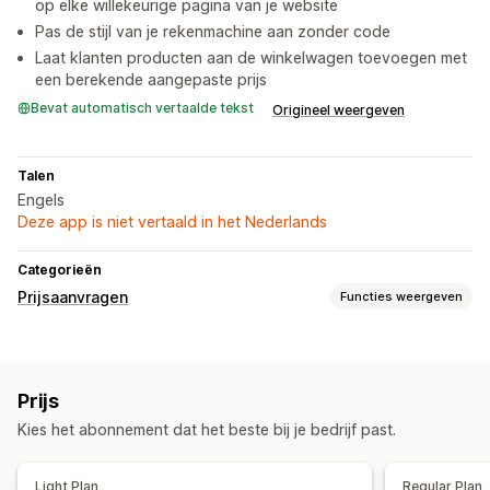
op elke willekeurige pagina van je website
Pas de stijl van je rekenmachine aan zonder code
Laat klanten producten aan de winkelwagen toevoegen met
een berekende aangepaste prijs
Bevat automatisch vertaalde tekst
Origineel weergeven
Talen
Engels
Deze app is niet vertaald in het Nederlands
Categorieën
Prijsaanvragen
Functies weergeven
Prijsregels
Offerte opvragen
Aangepaste regels
Prijs
Aanpassing
Kies het abonnement dat het beste bij je bedrijf past.
Aangepaste weergave
Offerteformulier
Meldingen
Light Plan
Regular Plan