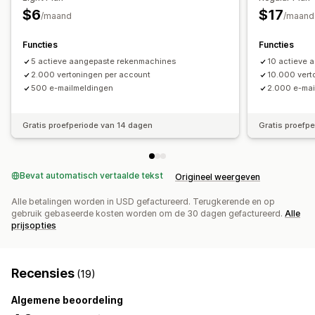
$6
$17
Automatische e-mailantwoorden
Offerte-updates
/maand
/maand
E-mailmeldingen
Functies
Functies
5 actieve aangepaste rekenmachines
10 actieve 
2.000 vertoningen per account
10.000 vert
500 e-mailmeldingen
2.000 e-mai
Gratis proefperiode van 14 dagen
Gratis proefp
Bevat automatisch vertaalde tekst
Origineel weergeven
Alle betalingen worden in USD gefactureerd. Terugkerende en op
gebruik gebaseerde kosten worden om de 30 dagen gefactureerd.
Alle
prijsopties
Recensies
(19)
Algemene beoordeling