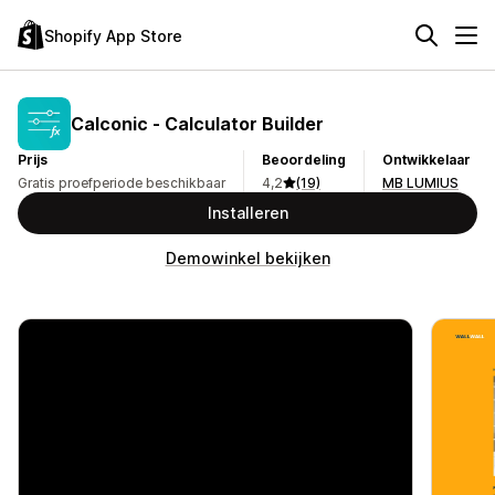
Shopify App Store
Calconic ‑ Calculator Builder
Prijs
Beoordeling
Ontwikkelaar
Gratis proefperiode beschikbaar
4,2
(19)
MB LUMIUS
Installeren
Demowinkel bekijken