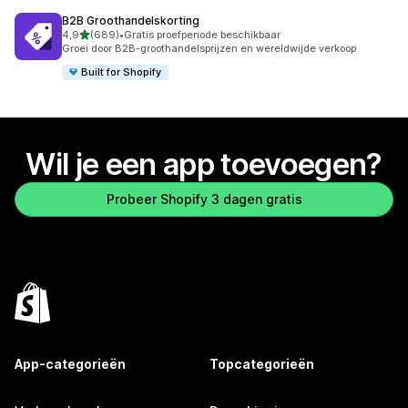
B2B Groothandelskorting
van 5 sterren
4,9
(689)
•
Gratis proefperiode beschikbaar
689 recensies in totaal
Groei door B2B-groothandelsprijzen en wereldwijde verkoop
Built for Shopify
Wil je een app toevoegen?
Probeer Shopify 3 dagen gratis
App-categorieën
Topcategorieën