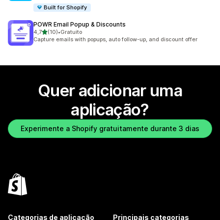
Built for Shopify
POWR Email Popup & Discounts
de 5 estrelas
4,7
(10)
•
Gratuito
10 total de avaliações
Capture emails with popups, auto follow-up, and discount offer
Quer adicionar uma
aplicação?
Experimente a Shopify gratuitamente durante 3 dias
Categorias de aplicação
Principais categorias