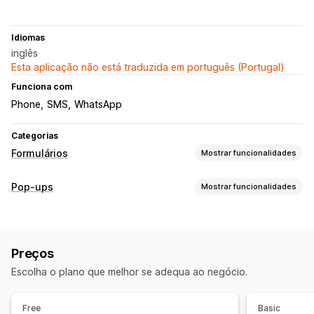
Idiomas
inglês
Esta aplicação não está traduzida em português (Portugal)
Funciona com
Phone
SMS
WhatsApp
Categorias
Formulários
Mostrar funcionalidades
Tipos de formulário
Pop-ups
Mostrar funcionalidades
Contactos
Pop-ups
Venda grossista
Tipos de pop-ups
Pop-ups de SMS
Formulários
Preços
Escolha o plano que melhor se adequa ao negócio.
Free
Basic