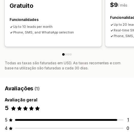
$9
Gratuito
/ mês
Funcionalida
Funcionalidades
Up to 20 lea
Up to 10 leads per month
Real-time S
Phone, SMS, and WhatsApp selection
Phone, SMS,
Todas as taxas são faturadas em USD. As taxas recorrentes e com
base na utilização são faturadas a cada 30 dias.
Avaliações
(1)
Avaliação geral
5
5
1
4
0