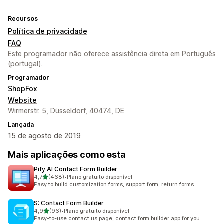
Recursos
Política de privacidade
FAQ
Este programador não oferece assistência direta em Português
(portugal).
Programador
ShopFox
Website
Wirmerstr. 5, Düsseldorf, 40474, DE
Lançada
15 de agosto de 2019
Mais aplicações como esta
Pify AI Contact Form Builder
de 5 estrelas
4,7
(468)
•
Plano gratuito disponível
468 total de avaliações
Easy to build customization forms, support form, return forms
S: Contact Form Builder
de 5 estrelas
4,9
(96)
•
Plano gratuito disponível
96 total de avaliações
Easy-to-use contact us page, contact form builder app for you