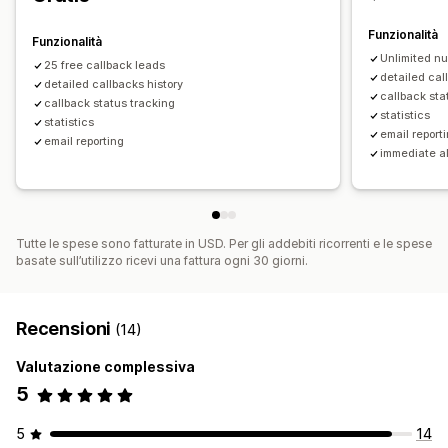
Funzionalità
Funzionalità
Unlimited nu
25 free callback leads
detailed cal
detailed callbacks history
callback sta
callback status tracking
statistics
statistics
email report
email reporting
immediate al
Tutte le spese sono fatturate in USD. Per gli addebiti ricorrenti e le spese
basate sull’utilizzo ricevi una fattura ogni 30 giorni.
Recensioni
(14)
Valutazione complessiva
5
5
14