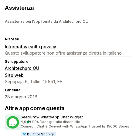
Assistenza
Assistenza per l’app fornita da Architechpro OÜ.
Risorse
Informativa sulla privacy
Questo sviluppatore non offre assistenza diretta in Italiano.
Sviluppatore
Architechpro OÜ
Sito web
Sepapaja 6, Tallin, 15551, EE
Lanciata
28 maggio 2018
Altre app come questa
SeedGrow WhatsApp Chat Widget
stelle su 5
4,9
(119)
•
Piano gratuito disponibile
119 recensioni totali
Connect, Chat & Convert with WhatsApp. Trusted by 15000 Stores
Built for Shopify