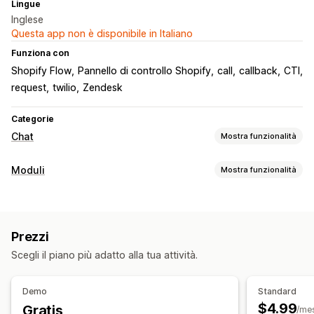
Lingue
Inglese
Questa app non è disponibile in Italiano
Funziona con
Shopify Flow
Pannello di controllo Shopify
call
callback
CTI
request
twilio
Zendesk
Categorie
Chat
Mostra funzionalità
Messaggistica in tempo reale
Moduli
Mostra funzionalità
Callback
Tipi di modulo
Personalizzazione
Prenotazioni
Colore e font
Orario di lavoro
Prezzi
Personalizzazione
Scegli il piano più adatto alla tua attività.
Font e colore
Multilingua
Gestione dei dati
Demo
Standard
$4.99
Gratis
Dashboard
Monitoraggio dello stato
Cronologia
Analisi
/me