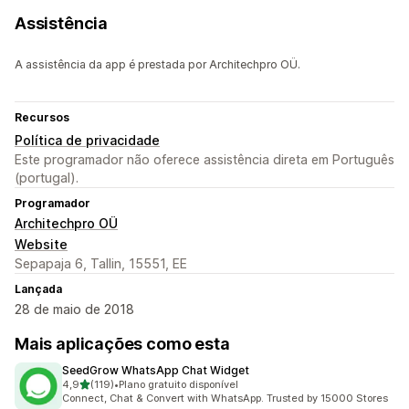
Assistência
A assistência da app é prestada por Architechpro OÜ.
Recursos
Política de privacidade
Este programador não oferece assistência direta em Português
(portugal).
Programador
Architechpro OÜ
Website
Sepapaja 6, Tallin, 15551, EE
Lançada
28 de maio de 2018
Mais aplicações como esta
SeedGrow WhatsApp Chat Widget
de 5 estrelas
4,9
(119)
•
Plano gratuito disponível
119 total de avaliações
Connect, Chat & Convert with WhatsApp. Trusted by 15000 Stores