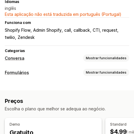
Idiomas
inglês
Esta aplicação não está traduzida em português (Portugal)
Funciona com
Shopify Flow
Admin Shopify
call
callback
CTI
request
twilio
Zendesk
Categorias
Conversa
Mostrar funcionalidades
Mensagens em tempo real
Formulários
Mostrar funcionalidades
Chamada de retorno
Tipos de formulário
Personalização
Reservas
Cor e tipo de letra
Horário de funcionamento
Preços
Personalização
Escolha o plano que melhor se adequa ao negócio.
Tipo de letra e cor
Multilingue
Gestão de dados
Demo
Standard
$4.99
Gratuito
Dashboard
Rastreio do estado
Histórico
Análise de dados
/ m