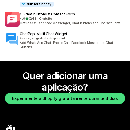
Built for Shopify
O: Chat buttons & Contact Form
de 5 estrelas
4,9
(248)
•
Gratuito
248 total de avaliações
Get leads: Facebook Messenger, Chat buttons and Contact Form
ChatPop: Multi Chat Widget
Avaliação gratuita disponível
Add WhatsApp Chat, Phone Call, Facebook Messenger Chat
Buttons
Quer adicionar uma
aplicação?
Experimente a Shopify gratuitamente durante 3 dias