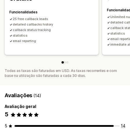
Funcionalida
Funcionalidades
Unlimited nu
25 free callback leads
detailed cal
detailed callbacks history
callback sta
callback status tracking
statistics
statistics
email report
email reporting
immediate al
Todas as taxas são faturadas em USD. As taxas recorrentes e com
base na utilização são faturadas a cada 30 dias.
Avaliações
(14)
Avaliação geral
5
5
14