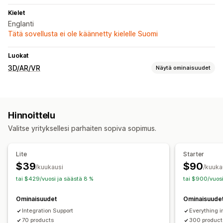
Kielet
Englanti
Tätä sovellusta ei ole käännetty kielelle Suomi
Luokat
3D/AR/VR
Näytä ominaisuudet
Visualisointi
Lisätty todellisuus
Virtuaalinen sovitus
Kasvoseuranta
Hinnoittelu
Live-esikatselut
Valitse yrityksellesi parhaiten sopiva sopimus.
Mukautukset
Mallin luominen
Kuvat
Väri
Lite
Starter
Tiedostojen lataus (lähettäminen)
Mobiiliresponsiivisuus
$39
$90
/kuukausi
/kuuka
tai $429/vuosi ja säästä 8 %
tai $900/vuosi
Ominaisuudet
Ominaisuude
Integration Support
Everything i
70 products
300 product