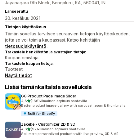
Jayanagara 9th Block, Bengaluru, KA, 560041, IN
Lanseerattu
30. kesäkuu 2021
Tietojen käyttöoikeus
Tämän sovellus tarvitsee seuraavien tietojen käyttöoikeuden,
jotta se voi toimia kaupassasi. Katso kehittäjän
tietosuojakäytäntö
.
Tarkastele henkilöstön ja avustajien tietoja:
Kaupan omistaja
Tarkastele kaupan tietoja:
Tuotteet
Näytä tiedot
Lisää tämänkaltaisia sovelluksia
GG Product Page Image Slider
/ 5 tähteä
4,8
(166)
•
Ilmainen sopimus saatavilla
166 arvostelua yhteensä
Better product image gallery with carousel, zoom & thumbnails.
Built for Shopify
Zakeke ‑ Customizer 2D & 3D
/ 5 tähteä
4,6
(92)
•
Ilmainen sopimus saatavilla
92 arvostelua yhteensä
Sell more personalized products with live preview, 3D & AR