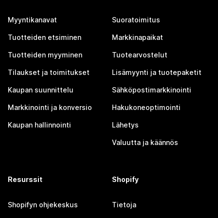
Myyntikanavat
Suoratoimitus
Tuotteiden etsiminen
Markkinapaikat
Tuotteiden myyminen
Tuotearvostelut
Tilaukset ja toimitukset
Lisämyynti ja tuotepaketit
Kaupan suunnittelu
Sähköpostimarkkinointi
Markkinointi ja konversio
Hakukoneoptimointi
Kaupan hallinnointi
Lähetys
Valuutta ja käännös
Resurssit
Shopify
Shopifyn ohjekeskus
Tietoja