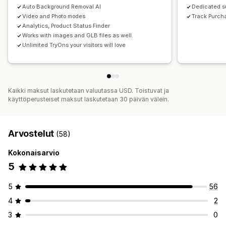
Auto Background Removal AI
Dedicated s
Video and Photo modes
Track Purch
Analytics, Product Status Finder
Works with images and GLB files as well.
Unlimited TryOns your visitors will love
Kaikki maksut laskutetaan valuutassa USD. Toistuvat ja
käyttöperusteiset maksut laskutetaan 30 päivän välein.
Arvostelut
(58)
Kokonaisarvio
5
5
56
4
2
3
0