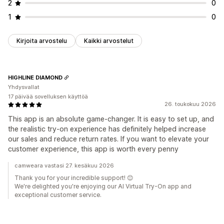
2
0
1
0
Kirjoita arvostelu
Kaikki arvostelut
HIGHLINE DIAMOND
Yhdysvallat
17 päivää sovelluksen käyttöä
26. toukokuu 2026
This app is an absolute game-changer. It is easy to set up, and
the realistic try-on experience has definitely helped increase
our sales and reduce return rates. If you want to elevate your
customer experience, this app is worth every penny
camweara vastasi 27. kesäkuu 2026
Thank you for your incredible support! 😊
We're delighted you're enjoying our AI Virtual Try-On app and
exceptional customer service.