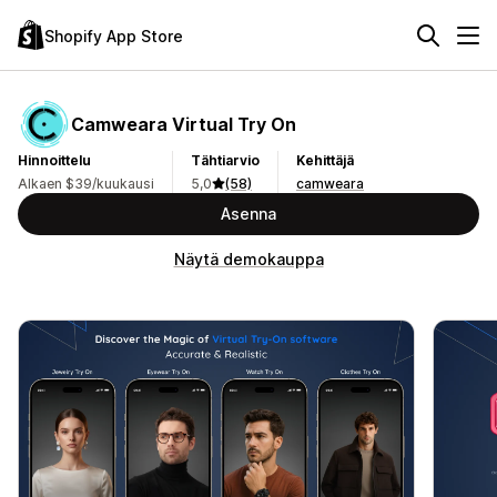
Shopify App Store
Camweara Virtual Try On
Hinnoittelu
Tähtiarvio
Kehittäjä
Alkaen $39/kuukausi
5,0
(58)
camweara
Asenna
Näytä demokauppa