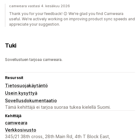
camweara vastasi 4. kesäkuu 2026
Thank you for your feedback! 😊 We're glad you find Camweara
useful. We're actively working on improving product sync speeds and
appreciate your suggestion.
Tuki
Sovellustuen tarjoaa camweara.
Resurssit
Tietosuojakäytäntö
Usein kysyttyä
Sovellusdokumentaatio
Tämä kehittäjä ei tarjoa suoraa tukea kielellä Suomi.
Kehittäjä
camweara
Verkkosivusto
345/21 38th cross, 28th Main Rd, 4th T Block East,