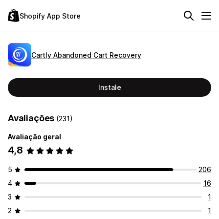
Shopify App Store
Cartly Abandoned Cart Recovery
Instale
Avaliações
(231)
Avaliação geral
4,8
5
206
4
16
3
1
2
1