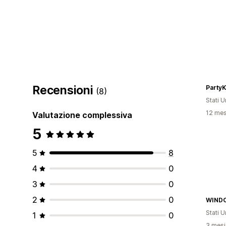
Recensioni
PartyK
(8)
Stati Un
12 mesi
Valutazione complessiva
5
5
8
4
0
3
0
2
0
WIND
Stati Un
1
0
3 mesi 