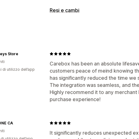
Personalizzazione
Resi e cambi
Barra degli annunci
Finestra del carre
Opzioni di reso
Cambi
Sostituzioni
Gestione dei resi
eys Store
Gestione dei rimborsi
iti
Carebox has been an absolute lifesaver
 di utilizzo dell’app
customers peace of meind knowing the
has significantly reduced the time we 
The integration was seamless, and the 
Highly recommend it to any merchant l
purchase experience!
ONE CA
iti
It significantly reduces unexpected 
di utilizzo dell’app