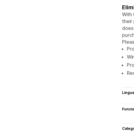
Elim
With 
their
does 
purch
Pleas
Pro
Win
Pro
Red
Lingu
Funzi
Categ