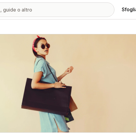
Sfogli
ria immagini in evidenza