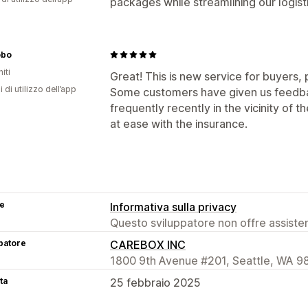
packages while streamlining our logisti
obo
iti
Great! This is new service for buyers,
i di utilizzo dell’app
Some customers have given us feedba
frequently recently in the vicinity of
at ease with the insurance.
se
Informativa sulla privacy
Questo sviluppatore non offre assistenz
patore
CAREBOX INC
1800 9th Avenue #201, Seattle, WA 98
ta
25 febbraio 2025