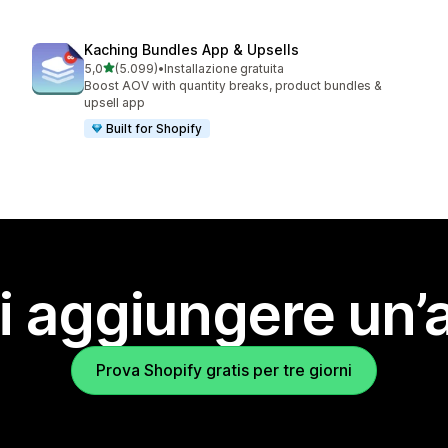
Kaching Bundles App & Upsells
stelle su 5
5,0
(5.099)
•
Installazione gratuita
5099 recensioni totali
Boost AOV with quantity breaks, product bundles &
upsell app
Built for Shopify
i aggiungere un’
Prova Shopify gratis per tre giorni