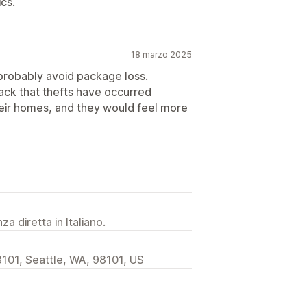
cs.
18 marzo 2025
 probably avoid package loss.
ck that thefts have occurred
 their homes, and they would feel more
a diretta in Italiano.
101, Seattle, WA, 98101, US