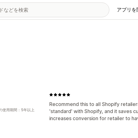
アプリを
Recommend this to all Shopify retailers
の使用期間：5年以上
'standard' with Shopify, and it saves c
increases conversion for retailer to hav