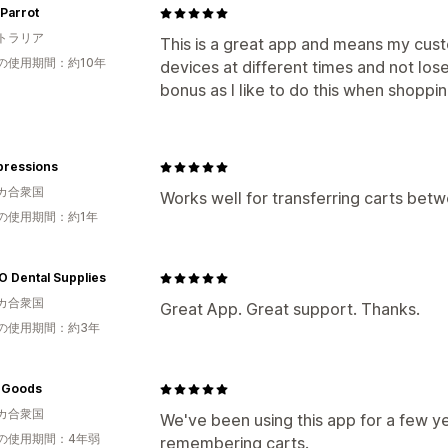
Parrot
トラリア
This is a great app and means my cus
の使用期間：約10年
devices at different times and not lose 
bonus as I like to do this when shoppin
pressions
カ合衆国
Works well for transferring carts be
の使用期間：約1年
 Dental Supplies
カ合衆国
Great App. Great support. Thanks.
の使用期間：約3年
c Goods
カ合衆国
We've been using this app for a few ye
の使用期間：4年弱
remembering carts.