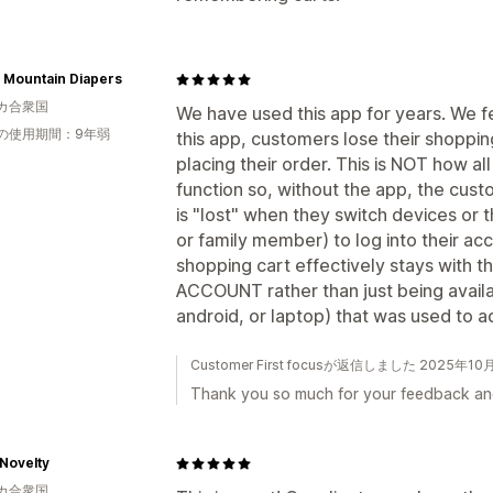
 Mountain Diapers
カ合衆国
We have used this app for years. We fe
の使用期間：9年弱
this app, customers lose their shopping
placing their order. This is NOT how all
function so, without the app, the cus
is "lost" when they switch devices or t
or family member) to log into their acc
shopping cart effectively stays with 
ACCOUNT rather than just being availa
android, or laptop) that was used to a
Customer First focusが返信しました 2025年10
Thank you so much for your feedback and 
Novelty
カ合衆国