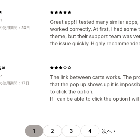
u
コ
Great app! I tested many similar apps, 
の使用期間：30日
worked correctly. At first, I had some t
theme, but their support team was ve
the issue quickly. Highly recommende
gar
ン
The link between carts works. The pro
の使用期間：17日
that the pop up shows up it is impossibl
to click the option.
If I can be able to click the option I wi
次へ
1
2
3
4