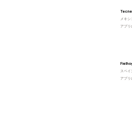
Tecne
メキシ
アプリ
Fielho
スペイ
アプリ