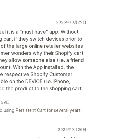
2025年10月29日
el it is a "must have" app. Without
 cart if they switch devices prior to
 of the large online retailer websites
tomer wonders why their Shopify cart
hey allow someone else (i.e. a friend
ount. With the App installed, the
the respective Shopify Customer
ble on the DEVICE (i.e. iPhone,
dd the product to the shopping cart.
月29日
using Persistent Cart for several years!
2025年9月26日