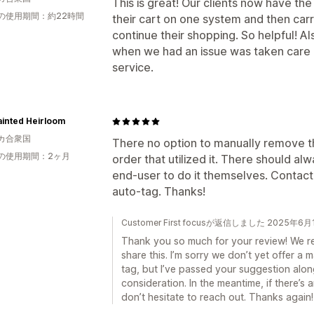
This is great! Our clients now have t
の使用期間：約22時間
their cart on one system and then carr
continue their shopping. So helpful! A
when we had an issue was taken care o
service.
inted Heirloom
カ合衆国
There no option to manually remove th
の使用期間：2ヶ月
order that utilized it. There should al
end-user to do it themselves. Contac
auto-tag. Thanks!
Customer First focusが返信しました 2025年6月
Thank you so much for your review! We rea
share this. I’m sorry we don’t yet offer a
tag, but I’ve passed your suggestion alo
consideration. In the meantime, if there’s 
don’t hesitate to reach out. Thanks again!