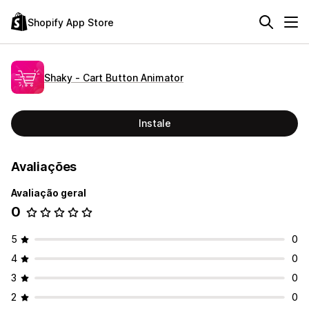
Shopify App Store
Shaky ‑ Cart Button Animator
Instale
Avaliações
Avaliação geral
0
5
0
4
0
3
0
2
0