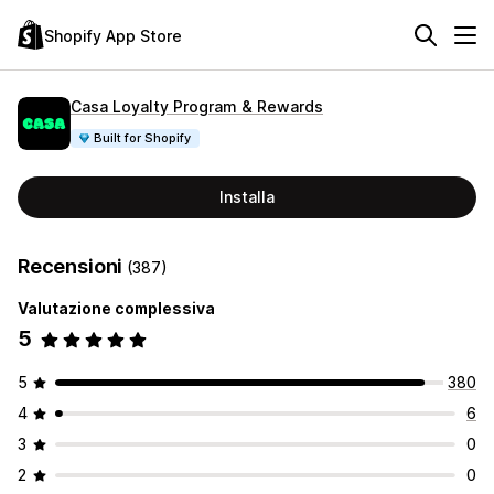
Shopify App Store
Casa Loyalty Program & Rewards
Built for Shopify
Installa
Recensioni
(387)
Valutazione complessiva
5
5
380
4
6
3
0
2
0