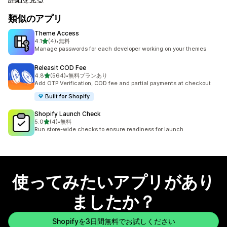
類似のアプリ
Theme Access
5つ星中
4.1
(4)
•
無料
合計レビュー数：4件
Manage passwords for each developer working on your themes
Releasit COD Fee
5つ星中
4.8
(564)
•
無料プランあり
合計レビュー数：564件
Add OTP Verification, COD fee and partial payments at checkout
Built for Shopify
Shopify Launch Check
5つ星中
5.0
(4)
•
無料
合計レビュー数：4件
Run store-wide checks to ensure readiness for launch
使ってみたいアプリがあり
ましたか？
Shopifyを3日間無料でお試しください