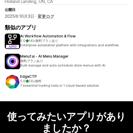
Holland Landing, ON, CA
公開日
2025年10月3日 ·
変更ログ
類似のアプリ
Ai Workflow Automation & Flow
5つ星中
5.0
(4)
•
無料プランあり
合計レビュー数：4件
Enterprise automation platform with integrations and workflow
Menuf.ai ‑ AI Menu Manager
無料プランあり
Bulk manage and auto-schedule store menus with AI
EdgeCTP
5つ星中
5.0
(3)
•
無料
合計レビュー数：3件
7 essential trading tools in 1 cloud-based solution
使ってみたいアプリがあり
ましたか？