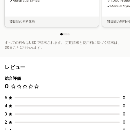
Automatic Syncs
1,000 Produ
Manual Syn
15日間の無料体験
15日間の無料体
すべての料金はUSDで請求されます。 定期請求と使用料に基づく請求は、
30日ごとに行われます。
レビュー
総合評価
0
5
0
4
0
3
0
2
0