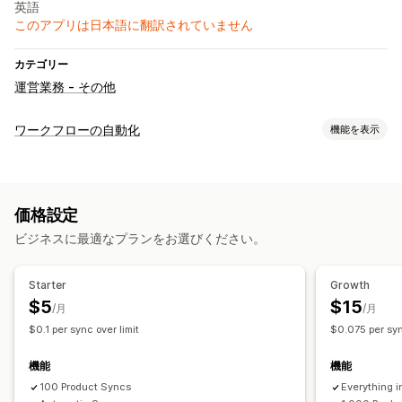
英語
このアプリは日本語に翻訳されていません
カテゴリー
運営業務 - その他
ワークフローの自動化
機能を表示
カスタマイズ
条件付きロジック
データの自動同期
価格設定
ビジネスに最適なプランをお選びください。
Starter
Growth
$5
$15
/月
/月
$0.1 per sync over limit
$0.075 per syn
機能
機能
100 Product Syncs
Everything in