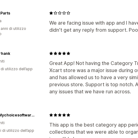
Parts
a
We are facing issue with app and I hav
 anni di utilizzo
didn't get any reply from support. Po
p
rhank
iti
Great App! Not having the Category Tr
di utilizzo dell’app
Xcart store was a major issue during o
and has allowed us to have a very simil
previous store. Support is top notch.
any issues that we have run across.
Www Mychoicesoftware Com
iti
This app is the best category app per
i di utilizzo dell’app
collections that we were able to organ