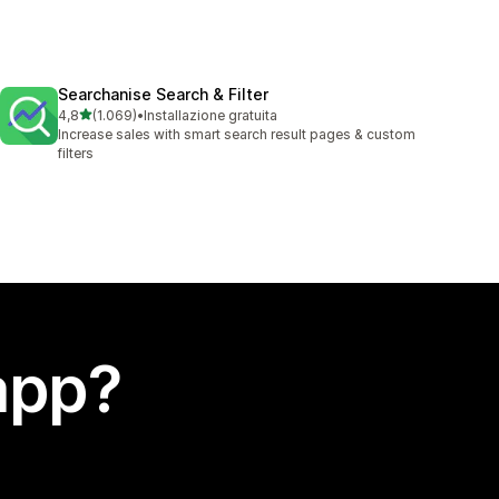
Searchanise Search & Filter
stelle su 5
4,8
(1.069)
•
Installazione gratuita
1069 recensioni totali
Increase sales with smart search result pages & custom
filters
app?