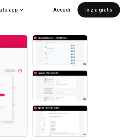
a le app
Accedi
Inizia gratis