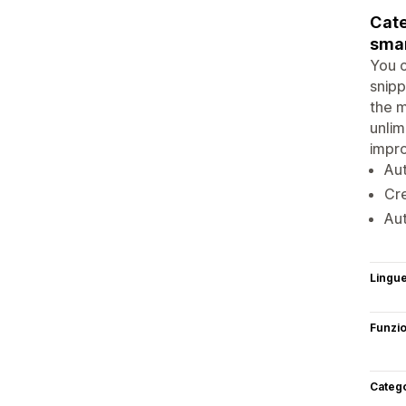
Cate
smar
You c
snipp
the m
unlim
impro
Au
Cre
Aut
Lingu
Funzi
Categ