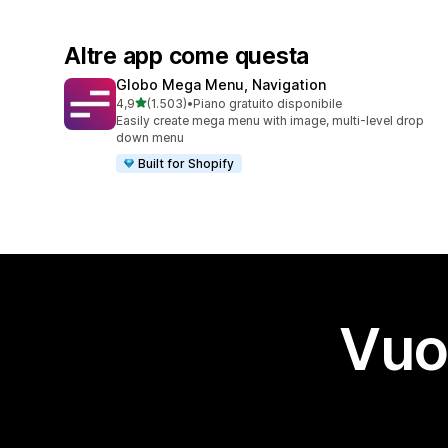
Altre app come questa
Globo Mega Menu, Navigation
stelle su 5
4,9
(1.503)
•
Piano gratuito disponibile
1503 recensioni totali
Easily create mega menu with image, multi-level drop
down menu
Built for Shopify
Vuo