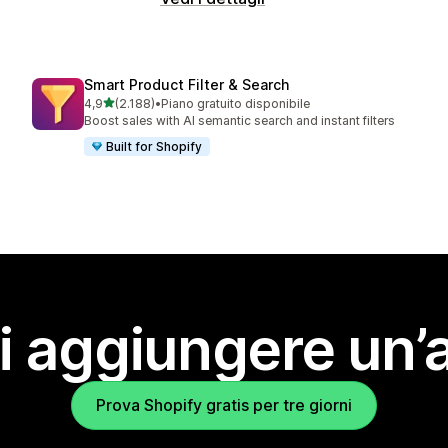
Smart Product Filter & Search
stelle su 5
4,9
(2.188)
•
Piano gratuito disponibile
2188 recensioni totali
Boost sales with AI semantic search and instant filters
Built for Shopify
i aggiungere un’
Prova Shopify gratis per tre giorni