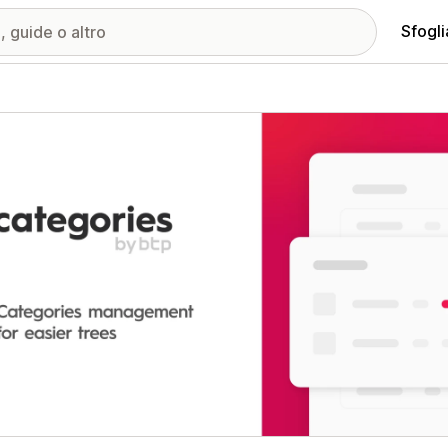
Sfogli
ria immagini in evidenza