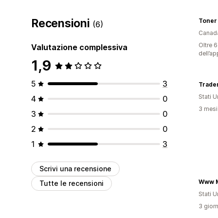
Recensioni
Toner 
(6)
Canad
Oltre 6
Valutazione complessiva
dell’ap
1,9
5
3
Trade
Stati Un
4
0
3 mesi 
3
0
2
0
1
3
Scrivi una recensione
Tutte le recensioni
Stati Un
3 giorn