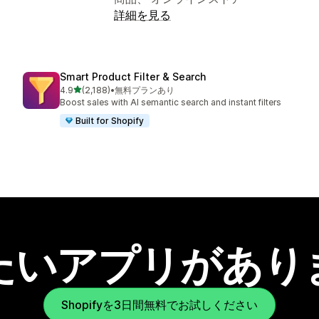
詳細を見る
Smart Product Filter & Search
5つ星中
4.9
(2,188)
•
無料プランあり
合計レビュー数：2188件
Boost sales with AI semantic search and instant filters
Built for Shopify
たいアプリがあり
Shopifyを3日間無料でお試しください