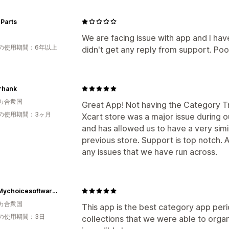
Parts
We are facing issue with app and I hav
の使用期間：6年以上
didn't get any reply from support. Po
rhank
カ合衆国
Great App! Not having the Category Tr
の使用期間：3ヶ月
Xcart store was a major issue during o
and has allowed us to have a very simil
previous store. Support is top notch.
any issues that we have run across.
Www Mychoicesoftware Com
カ合衆国
This app is the best category app per
の使用期間：3日
collections that we were able to organ