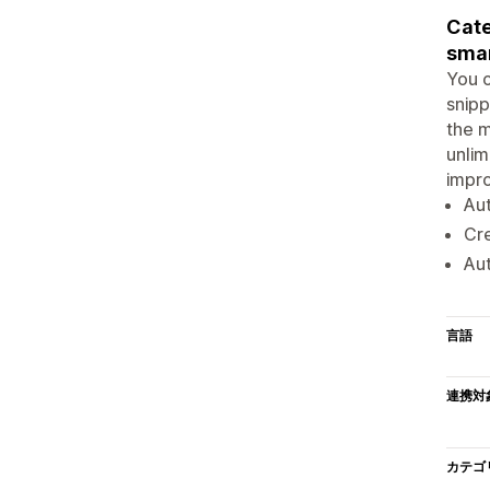
Cate
smar
You c
snipp
the m
unlim
impro
Au
Cre
Aut
言語
連携対
カテゴ