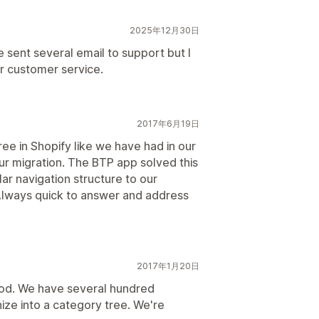
2025年12月30日
e sent several email to support but I
or customer service.
2017年6月19日
ee in Shopify like we have had in our
ur migration. The BTP app solved this
ar navigation structure to our
 Always quick to answer and address
2017年1月20日
iod. We have several hundred
ize into a category tree. We're