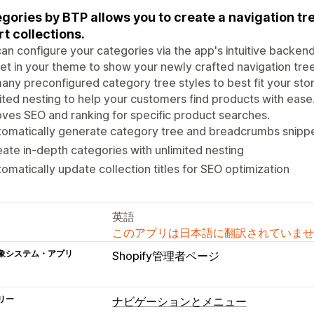
gories by BTP allows you to create a navigation t
t collections.
an configure your categories via the app's intuitive backend
et in your theme to show your newly crafted navigation tre
any preconfigured category tree styles to best fit your sto
ited nesting to help your customers find products with ease
ves SEO and ranking for specific product searches.
tomatically generate category tree and breadcrumbs snipp
ate in-depth categories with unlimited nesting
omatically update collection titles for SEO optimization
英語
このアプリは日本語に翻訳されていませ
象システム・アプリ
Shopify管理者ページ
リー
ナビゲーションとメニュー