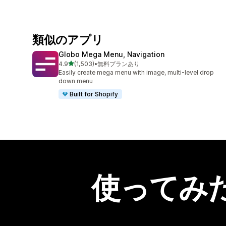
類似のアプリ
Globo Mega Menu, Navigation
5つ星中
4.9
(1,503)
•
無料プランあり
合計レビュー数：1503件
Easily create mega menu with image, multi-level drop
down menu
Built for Shopify
使ってみ