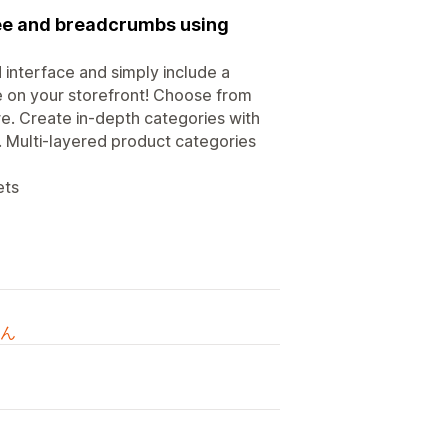
ree and breadcrumbs using
 interface and simply include a
e on your storefront! Choose from
re. Create in-depth categories with
. Multi-layered product categories
ets
ん