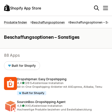
Shopify App Store
Produkte finden
Beschaffungsoptionen
Beschaffungsoptionen – Son
Beschaffungsoptionen – Sonstiges
88 Apps
Built for Shopify
Dropshipman: Easy Dropshipping
von 5 Sternen
4,4
(281)
•
Kostenlose Installation
281 Rezensionen insgesamt
All-in-One-Dropshipping-Anbieter mit AliExpress, Alibaba, Temu
Built for Shopify
SourcinBox‑Dropshipping Agent
von 5 Sternen
4,8
(44)
•
Kostenlose Installation
44 Rezensionen insgesamt
Hochwertige Produkte beziehen und Bestellabwicklung