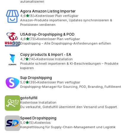
automatisieren
Agora Amazon Listing Importer
von 5 Sternen
4,6
(8)
•
Kostenloser Plan verfügbar
8 Rezensionen insgesamt
Amazon-Produkte importieren, Updates synchronisieren &
Provisionen verdienen
USAdrop‑Dropshipping & POD
von 5 Sternen
4,6
(73)
•
Kostenloser Plan verfügbar
73 Rezensionen insgesamt
Dropshipping – Alle Dropshipping-Anforderungen erfüllen
Copy products & Import ‑ EA
von 5 Sternen
4,7
(14)
•
Kostenlose Installation
14 Rezensionen insgesamt
Produkte schnell importieren & KI-Beschreibungen – Produkte
kopieren
Sup Dropshipping
von 5 Sternen
5,0
(39)
•
Kostenloser Plan verfügbar
39 Rezensionen insgesamt
Dropshipping-Manager für Sourcing, POD, Branding, Fulfillment
gotofulfill
Kostenlose Installation
Du verkaufst, Gotofulfill übernimmt den Versand und Support.
Speed Dropshipping
von 5 Sternen
5,0
(5)
•
Kostenlos
5 Rezensionen insgesamt
Komplettlösung für Supply-Chain-Management und Logistik