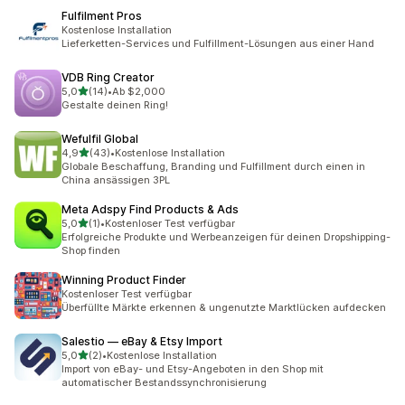
Fulfilment Pros
Kostenlose Installation
Lieferketten-Services und Fulfillment-Lösungen aus einer Hand
VDB Ring Creator
von 5 Sternen
5,0
(14)
•
Ab $2,000
14 Rezensionen insgesamt
Gestalte deinen Ring!
Wefulfil Global
von 5 Sternen
4,9
(43)
•
Kostenlose Installation
43 Rezensionen insgesamt
Globale Beschaffung, Branding und Fulfillment durch einen in
China ansässigen 3PL
Meta Adspy Find Products & Ads
von 5 Sternen
5,0
(1)
•
Kostenloser Test verfügbar
1 Rezensionen insgesamt
Erfolgreiche Produkte und Werbeanzeigen für deinen Dropshipping-
Shop finden
Winning Product Finder
Kostenloser Test verfügbar
Überfüllte Märkte erkennen & ungenutzte Marktlücken aufdecken
Salestio — eBay & Etsy Import
von 5 Sternen
5,0
(2)
•
Kostenlose Installation
2 Rezensionen insgesamt
Import von eBay- und Etsy-Angeboten in den Shop mit
automatischer Bestandssynchronisierung