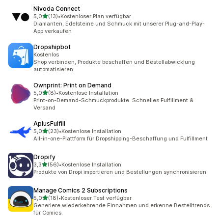
Nivoda Connect
von 5 Sternen
5,0
(13)
•
Kostenloser Plan verfügbar
13 Rezensionen insgesamt
Diamanten, Edelsteine und Schmuck mit unserer Plug-and-Play-
App verkaufen
Dropshipbot
Kostenlos
Shop verbinden, Produkte beschaffen und Bestellabwicklung
automatisieren.
Ownprint: Print on Demand
von 5 Sternen
5,0
(8)
•
Kostenlose Installation
8 Rezensionen insgesamt
Print-on-Demand-Schmuckprodukte. Schnelles Fulfillment &
Versand
AplusFulfill
von 5 Sternen
5,0
(23)
•
Kostenlose Installation
23 Rezensionen insgesamt
All-in-one-Plattform für Dropshipping-Beschaffung und Fulfillment
Dropify
von 5 Sternen
3,3
(56)
•
Kostenlose Installation
56 Rezensionen insgesamt
Produkte von Dropi importieren und Bestellungen synchronisieren
Manage Comics 2 Subscriptions
von 5 Sternen
5,0
(18)
•
Kostenloser Test verfügbar
18 Rezensionen insgesamt
Generiere wiederkehrende Einnahmen und erkenne Bestelltrends
für Comics.