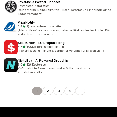
JavaMania Partner Connect
Kostenlose Installation
Deine Marke. Deine Etiketten. Frisch geröstet und innerhalb eines
Tages versendet.
PriorNotify
von 5 Sternen
3,5
(2)
•
Kostenlose Installation
2 Rezensionen insgesamt
„Prior Notices“ automatisieren, Lebensmittel problemlos in die USA
verkaufen und versenden
ScaleOrder ‑ EU Dropshipping
von 5 Sternen
4,3
(15)
•
Kostenlose Installation
15 Rezensionen insgesamt
Problemloses Fulfillment & schneller Versand für Dropshipping
NicheBay ‑ AI Powered Dropship
von 5 Sternen
5,0
(12)
•
Kostenlos
12 Rezensionen insgesamt
KI-Angebot in Sekundenschnelle! Vollautomatische
Angebotserstellung.
1
2
3
4