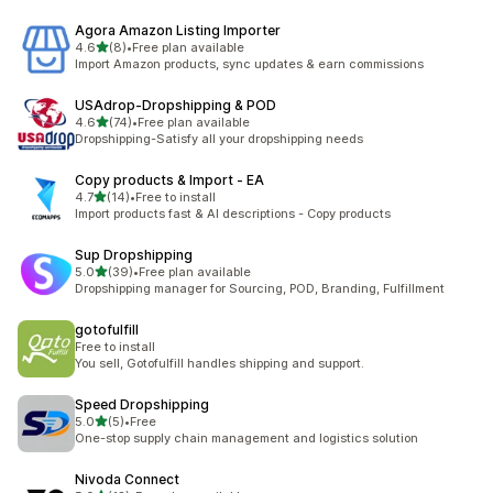
Agora Amazon Listing Importer
별 5개 중
4.6
(8)
•
Free plan available
총 리뷰 8개
Import Amazon products, sync updates & earn commissions
USAdrop‑Dropshipping & POD
별 5개 중
4.6
(74)
•
Free plan available
총 리뷰 74개
Dropshipping-Satisfy all your dropshipping needs
Copy products & Import ‑ EA
별 5개 중
4.7
(14)
•
Free to install
총 리뷰 14개
Import products fast & AI descriptions - Copy products
Sup Dropshipping
별 5개 중
5.0
(39)
•
Free plan available
총 리뷰 39개
Dropshipping manager for Sourcing, POD, Branding, Fulfillment
gotofulfill
Free to install
You sell, Gotofulfill handles shipping and support.
Speed Dropshipping
별 5개 중
5.0
(5)
•
Free
총 리뷰 5개
One-stop supply chain management and logistics solution
Nivoda Connect