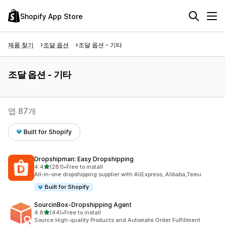
Shopify App Store
제품 찾기
조달 옵션
조달 옵션 - 기타
조달 옵션 - 기타
앱 87개
Built for Shopify
Dropshipman: Easy Dropshipping
별 5개 중
4.4
(281)
•
Free to install
총 리뷰 281개
All-in-one dropshipping supplier with AliExpress, Alibaba,Temu
Built for Shopify
SourcinBox‑Dropshipping Agent
별 5개 중
4.8
(44)
•
Free to install
총 리뷰 44개
Source High-quality Products and Automate Order Fulfillment