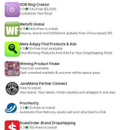
VDB Ring Creator
별 5개 중
5.0
(14)
•
From $2,000
총 리뷰 14개
Customize Your Ring!
Wefulfil Global
별 5개 중
4.9
(43)
•
Free to install
총 리뷰 43개
Source, brand and fulfillment globally from China based 3PL
Meta Adspy Find Products & Ads
별 5개 중
5.0
(1)
•
Free trial available
총 리뷰 1개
Find Winning Products And Ads For Your Dropshipping Store
Winning Product Finder
Free trial available
Spot crowded markets & uncover white‑space gaps
JavaMania Partner Connect
Free to install
Your brand. Your labels. Fresh roasted and shipped in one day.
PriorNotify
별 5개 중
3.5
(2)
•
Free to install
총 리뷰 2개
Automate Prior Notices, easily sell and ship food to USA
ScaleOrder‑Brand Dropshipping
별 5개 중
4.3
(15)
•
Free to install
총 리뷰 15개