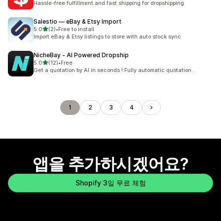
Hassle-free fulfillment and fast shipping for dropshipping
Salestio — eBay & Etsy Import
별 5개 중
5.0
(2)
•
Free to install
총 리뷰 2개
Import eBay & Etsy listings to store with auto stock sync
NicheBay ‑ AI Powered Dropship
별 5개 중
5.0
(12)
•
Free
총 리뷰 12개
Get a quotation by AI in seconds ! Fully automatic quotation .
1
2
3
4
앱을 추가하시겠어요?
Shopify 3일 무료 체험