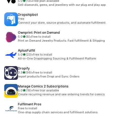
별 5개 중
5.0
(13)
•
Free plan available
총 리뷰 13개
Sell diamonds, gems, and jewellery with our plug and play app
Dropshipbot
Free
Connect your store, source products, and automate fulfillment.
Ownprint: Print on Demand
별 5개 중
5.0
(8)
•
Free to install
총 리뷰 8개
Print on Demand Jewelry Products. Fast fulfillment & Shipping
AplusFulfill
별 5개 중
5.0
(23)
•
Free to install
총 리뷰 23개
All-in-One Dropshipping Sourcing & Fulfillment Platform
Dropify
별 5개 중
3.3
(56)
•
Free to install
총 리뷰 56개
Import products from Dropi and Sync Orders
Manage Comics 2 Subscriptions
별 5개 중
5.0
(18)
•
Free trial available
총 리뷰 18개
Create recurring revenue and see ordering trends for comics.
Fulfilment Pros
Free to install
One-stop supply chain services and fulfillment solutions