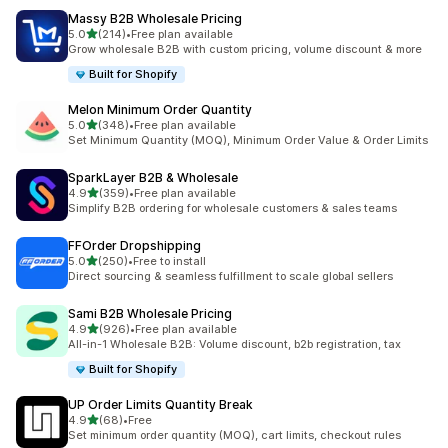
Massy B2B Wholesale Pricing
เต็ม 5 ดาว
5.0
(214)
•
Free plan available
ทั้งหมด 214 รีวิว
Grow wholesale B2B with custom pricing, volume discount & more
Built for Shopify
Melon Minimum Order Quantity
เต็ม 5 ดาว
5.0
(348)
•
Free plan available
ทั้งหมด 348 รีวิว
Set Minimum Quantity (MOQ), Minimum Order Value & Order Limits
SparkLayer B2B & Wholesale
เต็ม 5 ดาว
4.9
(359)
•
Free plan available
ทั้งหมด 359 รีวิว
Simplify B2B ordering for wholesale customers & sales teams
FFOrder Dropshipping
เต็ม 5 ดาว
5.0
(250)
•
Free to install
ทั้งหมด 250 รีวิว
Direct sourcing & seamless fulfillment to scale global sellers
Sami B2B Wholesale Pricing
เต็ม 5 ดาว
4.9
(926)
•
Free plan available
ทั้งหมด 926 รีวิว
All-in-1 Wholesale B2B: Volume discount, b2b registration, tax
Built for Shopify
UP Order Limits Quantity Break
เต็ม 5 ดาว
4.9
(68)
•
Free
ทั้งหมด 68 รีวิว
Set minimum order quantity (MOQ), cart limits, checkout rules