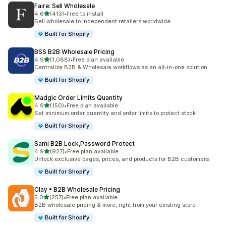
Faire: Sell Wholesale
เต็ม 5 ดาว
4.6
(413)
•
Free to install
ทั้งหมด 413 รีวิว
Sell wholesale to independent retailers worldwide
Built for Shopify
BSS B2B Wholesale Pricing
เต็ม 5 ดาว
4.9
(1,088)
•
Free plan available
ทั้งหมด 1088 รีวิว
Centralize B2B & Wholesale workflows as an all-in-one solution
Built for Shopify
Madgic Order Limits Quantity
เต็ม 5 ดาว
4.9
(150)
•
Free plan available
ทั้งหมด 150 รีวิว
Set minimum order quantity and order limits to protect stock
Built for Shopify
Sami B2B Lock,Password Protect
เต็ม 5 ดาว
4.9
(927)
•
Free plan available
ทั้งหมด 927 รีวิว
Unlock exclusive pages, prices, and products for B2B customers
Built for Shopify
Clay • B2B Wholesale Pricing
เต็ม 5 ดาว
5.0
(257)
•
Free plan available
ทั้งหมด 257 รีวิว
B2B wholesale pricing & more, right from your existing store
Built for Shopify