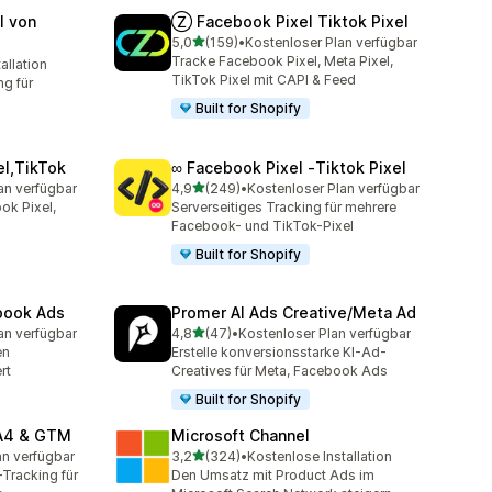
l von
Ⓩ Facebook Pixel Tiktok Pixel
von 5 Sternen
5,0
(159)
•
Kostenloser Plan verfügbar
159 Rezensionen insgesamt
Tracke Facebook Pixel, Meta Pixel,
allation
mt
TikTok Pixel mit CAPI & Feed
g für
Built for Shopify
el,TikTok
∞ Facebook Pixel ‑Tiktok Pixel
von 5 Sternen
an verfügbar
4,9
(249)
•
Kostenloser Plan verfügbar
mt
249 Rezensionen insgesamt
ok Pixel,
Serverseitiges Tracking für mehrere
Facebook- und TikTok-Pixel
Built for Shopify
ebook Ads
Promer AI Ads Creative/Meta Ad
von 5 Sternen
an verfügbar
4,8
(47)
•
Kostenloser Plan verfügbar
mt
47 Rezensionen insgesamt
en
Erstelle konversionsstarke KI-Ad-
rt
Creatives für Meta, Facebook Ads
Built for Shopify
GA4 & GTM
Microsoft Channel
von 5 Sternen
an verfügbar
3,2
(324)
•
Kostenlose Installation
mt
324 Rezensionen insgesamt
Tracking für
Den Umsatz mit Product Ads im