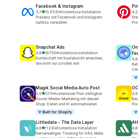
Facebook & Instagram
Pi
von 5 Sternen
3,7
(5.053)
•
Kostenlose Installation
4,2
5053 Rezensionen insgesamt
162
Präsenz auf Facebook und Instagram
Ste
nahtlos verwalten
Pro
Snapchat Ads
Om
von 5 Sternen
4,6
(670)
•
Kostenlose Installation
Fe
670 Rezensionen insgesamt
Kundschaft mit Kaufabsicht erreichen,
4,8
877
die nicht nur scrollen will
Ret
CAP
Magik Social Media Auto Post
OC
von 5 Sternen
5,0
(31)
•
Kostenloser Plan verfügbar
4,9
31 Rezensionen insgesamt
92 
Social-Media-Marketing mit deinen
Bes
Shop-Daten und KI automatisieren
Pix
Built for Shopify
Littledata ‑ The Data Layer
At
von 5 Sternen
4,8
(123)
•
Kostenlose Installation
4,8
123 Rezensionen insgesamt
152
Serverseitiges Tracking für GA4, Meta
Rü