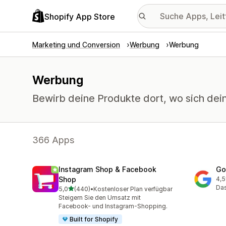
Shopify App Store
Marketing und Conversion
Werbung
Werbung
Werbung
Bewirb deine Produkte dort, wo sich dei
366 Apps
Instagram Shop & Facebook
Go
Shop
4,5
506
Das
von 5 Sternen
5,0
(440)
•
Kostenloser Plan verfügbar
440 Rezensionen insgesamt
Steigern Sie den Umsatz mit
Facebook- und Instagram-Shopping.
Built for Shopify