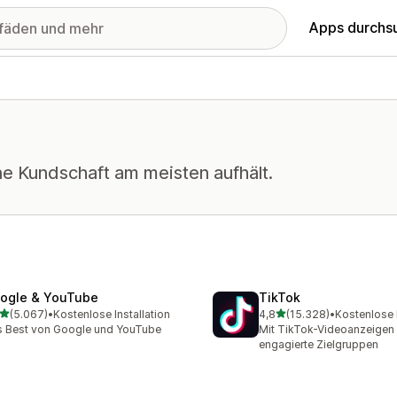
Apps durchs
ne Kundschaft am meisten aufhält.
ogle & YouTube
TikTok
von 5 Sternen
von 5 Sternen
(5.067)
•
Kostenlose Installation
4,8
(15.328)
•
Kostenlose I
7 Rezensionen insgesamt
15328 Rezensionen insge
 Best von Google und YouTube
Mit TikTok-Videoanzeigen 
engagierte Zielgruppen