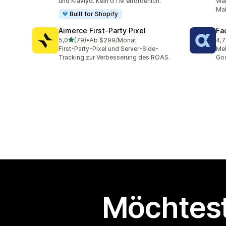
und Klaviyo. Kein GTM erforderlich.
War
Mai
Built for Shopify
Aimerce First‑Party Pixel
Fa
von 5 Sternen
5,0
(79)
•
Ab $299/Monat
4,7
79 Rezensionen insgesamt
337
First-Party-Pixel und Server-Side-
Meh
Tracking zur Verbesserung des ROAS.
Goo
Möchtest