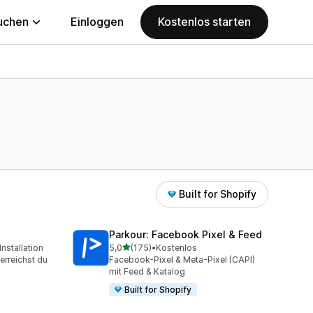
uchen
Einloggen
Kostenlos starten
Built for Shopify
Parkour: Facebook Pixel & Feed
von 5 Sternen
nstallation
5,0
(175)
•
Kostenlos
samt
175 Rezensionen insgesamt
erreichst du
Facebook-Pixel & Meta-Pixel (CAPI)
mit Feed & Katalog
Built for Shopify