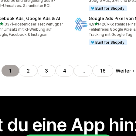
enkörbe und Steigerung des E-
Google Ads, GA4 und Met
l-Umsatzes. Garantierter ROI.
Built for Shopify
cebook Ads, Google Ads & AI
Google Ads Pixel von
von 5 Sternen
von 5 Sternen
(337)
•
Kostenloser Test verfügbar
4,9
(420)
•
Kostenlose Inst
 Rezensionen insgesamt
420 Rezensionen insgesa
r Umsatz mit KI-Werbung auf
Fehlerfreies Google Pixel 
gle, Facebook & Instagram
Tracking mit Google Tag
Built for Shopify
Weiter
1
2
3
4
…
16
 du eine App hi