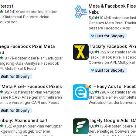
nterest
Meta & Facebook Pixe
von 5 Sternen
(1.624)
•
Kostenlose Installation
Nabu
4 Rezensionen insgesamt
ll Käufern auf Pinterest deine
von 5 Sternen
5,0
(104)
•
Kostenlose Inst
104 Rezensionen insgesa
dukte vor
Genaues Meta Pixel Trackin
bessere Facebook Ads
Built for Shopify
ega Facebook Pixel Meta
Trackify Facebook Pix
von 5 Sternen
ed
4,8
(352)
•
Kostenloser Pl
352 Rezensionen insgesa
Track TikTok Pixel, Facebo
von 5 Sternen
(877)
•
Kostenloser Plan verfügbar
 Rezensionen insgesamt
Conversion API, Multipixel
argeting-Ads-Analyse: Facebook
I, Meta Pixel & Feed
Built for Shopify
Built for Shopify
 Meta Pixel‑ Facebook Pixels
KI ‑ Easy Ads for Fac
von 5 Sternen
von 5 Sternen
(92)
•
Kostenloser Plan verfügbar
4,2
(298)
•
Kostenloser Pl
Rezensionen insgesamt
298 Rezensionen insgesa
sere ROAS-Anzeigen mit mehreren
Starten Sie einen komplett
eln, serverseitiger CAPI und Feeds
Werbetrichter, der konvertie
Built for Shopify
tribuly: Abandoned cart
TagFly Google Ads, 
von 5 Sternen
von 5 Sternen
(152)
•
Kostenloser Plan verfügbar
4,8
(136)
•
Kostenloser Pl
 Rezensionen insgesamt
136 Rezensionen insgesa
ckgewinnung abgebrochener
Serverseitiges Conversion-