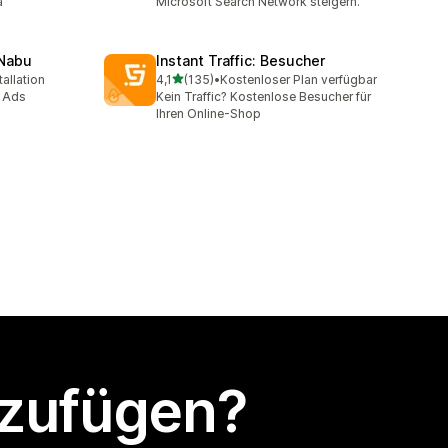
a
Microsoft Search Network steigern.
 Nabu
Instant Traffic: Besucher
von 5 Sternen
allation
4,1
(135)
•
Kostenloser Plan verfügbar
mt
135 Rezensionen insgesamt
& Ads
Kein Traffic? Kostenlose Besucher für
Ihren Online-Shop
nzufügen?