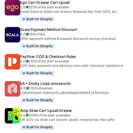
Ego Cart Drawer Cart Upsell
/ 5 tähteä
5,0
(519)
•
Free plan available
519 arvostelua yhteensä
Boost Sales w Slide cart drawer, Rewards bar, Free Gifts, etc
Built for Shopify
Scala Payment Method Discount
/ 5 tähteä
5,0
(66)
•
Free
66 arvostelua yhteensä
Offer payment method & prepaid discounts during checkout
Built for Shopify
Payflow: COD & Checkout Rules
/ 5 tähteä
5,0
(103)
•
Free plan available
103 arvostelua yhteensä
COD fees, payment and delivery rules with checkout validations
Built for Shopify
EA • Sticky Lisää ostoskoriin
/ 5 tähteä
4,8
(193)
•
Ilmainen
193 arvostelua yhteensä
Liukukärryjen lisämyynti, pikaostopainikkeet ja kiinnitys
Built for Shopify
Amp Slide Cart Upsell Drawer
/ 5 tähteä
5,0
(688)
•
Free plan available
688 arvostelua yhteensä
Lift AOV via slide cart drawer upsell, rewards bar, free gifts
Built for Shopify