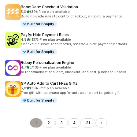
BoomGate: Checkout Validation
/ 5 tähteä
5,0
(39)
•
Free plan available
39 arvostelua yhteensä
Build no-code rules to control checkout, shipping & payments
Built for Shopify
Payfy: Hide Payment Rules
/ 5 tähteä
4,9
(137)
•
Free plan available
137 arvostelua yhteensä
Checkout customize to reorder, rename & hide payment methods.
Built for Shopify
Rebuy Personalization Engine
/ 5 tähteä
4,7
(743)
•
Free plan available
743 arvostelua yhteensä
AI recommendations: cart, checkout, and post-purchase upsells
GP Auto Add to Cart FREE Gifts
/ 5 tähteä
5,0
(39)
•
Free plan available
39 arvostelua yhteensä
Free gift with purchase app for auto add to cart targeted gift
Built for Shopify
1
2
3
4
21