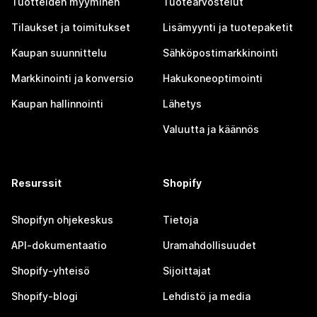
Tuotteiden myyminen
Tuotearvostelut
Tilaukset ja toimitukset
Lisämyynti ja tuotepaketit
Kaupan suunnittelu
Sähköpostimarkkinointi
Markkinointi ja konversio
Hakukoneoptimointi
Kaupan hallinnointi
Lähetys
Valuutta ja käännös
Resurssit
Shopify
Shopifyn ohjekeskus
Tietoja
API-dokumentaatio
Uramahdollisuudet
Shopify-yhteisö
Sijoittajat
Shopify-blogi
Lehdistö ja media