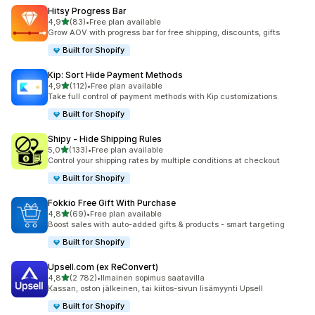
Hitsy Progress Bar
/ 5 tähteä
4,9
(83)
•
Free plan available
83 arvostelua yhteensä
Grow AOV with progress bar for free shipping, discounts, gifts
Built for Shopify
Kip: Sort Hide Payment Methods
/ 5 tähteä
4,9
(112)
•
Free plan available
112 arvostelua yhteensä
Take full control of payment methods with Kip customizations.
Built for Shopify
Shipy ‑ Hide Shipping Rules
/ 5 tähteä
5,0
(133)
•
Free plan available
133 arvostelua yhteensä
Control your shipping rates by multiple conditions at checkout
Built for Shopify
Fokkio Free Gift With Purchase
/ 5 tähteä
4,8
(69)
•
Free plan available
69 arvostelua yhteensä
Boost sales with auto-added gifts & products - smart targeting
Built for Shopify
Upsell.com (ex ReConvert)
/ 5 tähteä
4,8
(2 782)
•
Ilmainen sopimus saatavilla
2782 arvostelua yhteensä
Kassan, oston jälkeinen, tai kiitos-sivun lisämyynti Upsell
Built for Shopify