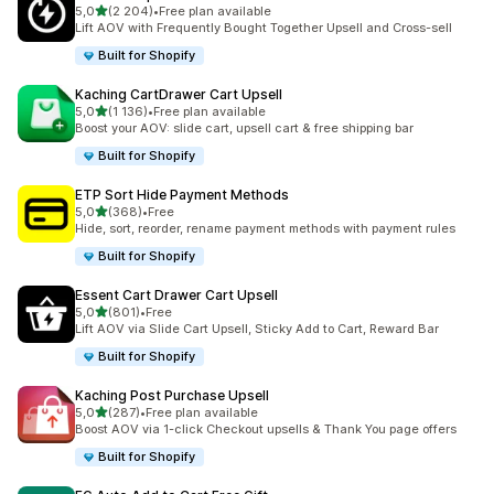
/ 5 tähteä
5,0
(2 204)
•
Free plan available
2204 arvostelua yhteensä
Lift AOV with Frequently Bought Together Upsell and Cross-sell
Built for Shopify
Kaching CartDrawer Cart Upsell
/ 5 tähteä
5,0
(1 136)
•
Free plan available
1136 arvostelua yhteensä
Boost your AOV: slide cart, upsell cart & free shipping bar
Built for Shopify
ETP Sort Hide Payment Methods
/ 5 tähteä
5,0
(368)
•
Free
368 arvostelua yhteensä
Hide, sort, reorder, rename payment methods with payment rules
Built for Shopify
Essent Cart Drawer Cart Upsell
/ 5 tähteä
5,0
(801)
•
Free
801 arvostelua yhteensä
Lift AOV via Slide Cart Upsell, Sticky Add to Cart, Reward Bar
Built for Shopify
Kaching Post Purchase Upsell
/ 5 tähteä
5,0
(287)
•
Free plan available
287 arvostelua yhteensä
Boost AOV via 1-click Checkout upsells & Thank You page offers
Built for Shopify