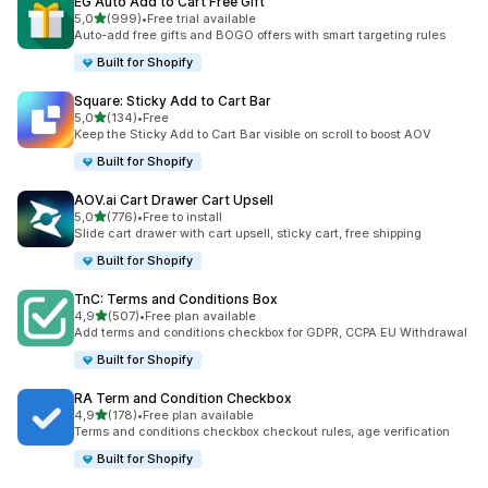
EG Auto Add to Cart Free Gift
/ 5 tähteä
5,0
(999)
•
Free trial available
999 arvostelua yhteensä
Auto-add free gifts and BOGO offers with smart targeting rules
Built for Shopify
Square: Sticky Add to Cart Bar
/ 5 tähteä
5,0
(134)
•
Free
134 arvostelua yhteensä
Keep the Sticky Add to Cart Bar visible on scroll to boost AOV
Built for Shopify
AOV.ai Cart Drawer Cart Upsell
/ 5 tähteä
5,0
(776)
•
Free to install
776 arvostelua yhteensä
Slide cart drawer with cart upsell, sticky cart, free shipping
Built for Shopify
TnC: Terms and Conditions Box
/ 5 tähteä
4,9
(507)
•
Free plan available
507 arvostelua yhteensä
Add terms and conditions checkbox for GDPR, CCPA EU Withdrawal
Built for Shopify
RA Term and Condition Checkbox
/ 5 tähteä
4,9
(178)
•
Free plan available
178 arvostelua yhteensä
Terms and conditions checkbox checkout rules, age verification
Built for Shopify