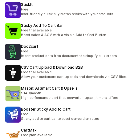
StickIt
Free
user-friendly quick buy button sticks with your products
Sticky Add To Cart Bar
Free trial available
Boost sales & AOV with a visible Add to Cart Button
Doc2cart
Free
Import product data from documents to simplify bulk orders
CSV Cart Upload & Download B2B
Free trial available
Allow your customers cart uploads and downloads via CSV files.
Mason: AI Smart Cart & Upsells
$149/month
High performance cart that converts - upsell, timers, offers
Booster Sticky Add to Cart
Free
Sticky add to cart bar to boost conversion rates
CartMax
Free plan available