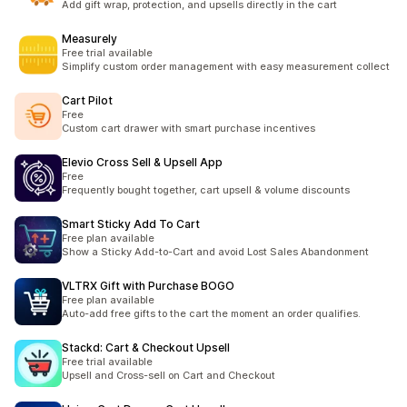
Add gift wrap, protection, and upsells directly in the cart
Measurely
Free trial available
Simplify custom order management with easy measurement collect
Cart Pilot
Free
Custom cart drawer with smart purchase incentives
Elevio Cross Sell & Upsell App
Free
Frequently bought together, cart upsell & volume discounts
Smart Sticky Add To Cart
Free plan available
Show a Sticky Add-to-Cart and avoid Lost Sales Abandonment
VLTRX Gift with Purchase BOGO
Free plan available
Auto-add free gifts to the cart the moment an order qualifies.
Stackd: Cart & Checkout Upsell
Free trial available
Upsell and Cross-sell on Cart and Checkout