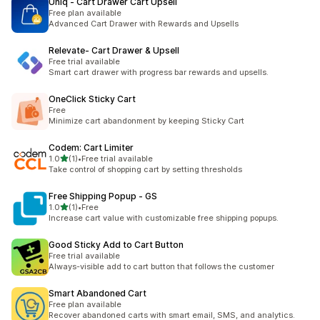
Uniq ‑ Cart Drawer Cart Upsell
Free plan available
Advanced Cart Drawer with Rewards and Upsells
Relevate‑ Cart Drawer & Upsell
Free trial available
Smart cart drawer with progress bar rewards and upsells.
OneClick Sticky Cart
Free
Minimize cart abandonment by keeping Sticky Cart
Codem: Cart Limiter
5つ星中
1.0
(1)
•
Free trial available
合計レビュー数：1件
Take control of shopping cart by setting thresholds
Free Shipping Popup ‑ GS
5つ星中
1.0
(1)
•
Free
合計レビュー数：1件
Increase cart value with customizable free shipping popups.
Good Sticky Add to Cart Button
Free trial available
Always-visible add to cart button that follows the customer
Smart Abandoned Cart
Free plan available
Recover abandoned carts with smart email, SMS, and analytics.