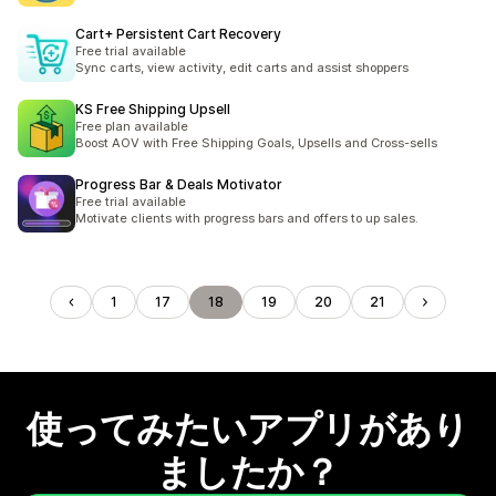
Cart+ Persistent Cart Recovery
Free trial available
Sync carts, view activity, edit carts and assist shoppers
KS Free Shipping Upsell
Free plan available
Boost AOV with Free Shipping Goals, Upsells and Cross-sells
Progress Bar & Deals Motivator
Free trial available
Motivate clients with progress bars and offers to up sales.
1
17
18
19
20
21
使ってみたいアプリがあり
ましたか？