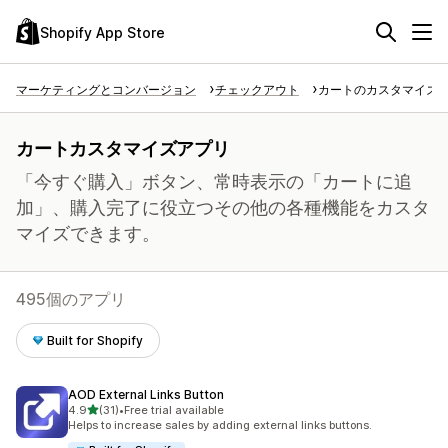
Shopify App Store
マーケティングとコンバージョン
チェックアウト
カートのカスタマイズ
カートカスタマイズアプリ
「今すぐ購入」ボタン、常時表示の「カートに追
加」、購入完了に役立つその他の各種機能をカスタ
マイズできます。
495個のアプリ
Built for Shopify
AOD External Links Button
5つ星中
4.9
(31)
•
Free trial available
合計レビュー数：31件
Helps to increase sales by adding external links buttons.