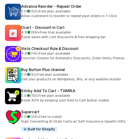
Advance Reorder ‑ Repeat Order
5つ星中
5.0
(52)
•
Free plan available
合計レビュー数：52件
Allow customers to reorder or repeat past orders in 1-click
Dcart ‑ Discount in Cart
5つ星中
4.9
(99)
•
Free trial available
合計レビュー数：99件
Boost sales with cart discounts & free shipping bar
Vista Checkout Rule & Discount
5つ星中
4.9
(14)
•
Free plan available
合計レビュー数：14件
Function Creator for Automatic Discounts, Order limits, Promos
Buy Button Plus channel
5つ星中
5.0
(5)
•
Free plan available
合計レビュー数：5件
Sell your products on Wordpress, Wix, or any website builder
Sticky Add To Cart ‑ TVARKA
5つ星中
5.0
(10)
•
Free plan available
合計レビュー数：10件
Boost AOV by keeping your Add to Cart button visible.
Supercart
5つ星中
5.0
(34)
•
Free to install
合計レビュー数：34件
High Converting AI Slide Carts w/ Self-Insurance Upsells Gifts
Built for Shopify