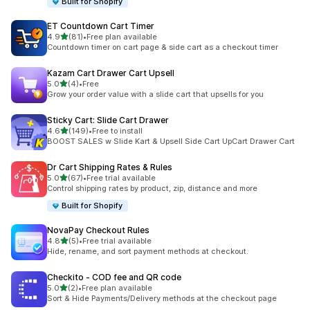
Built for Shopify
ET Countdown Cart Timer
5つ星中
4.9
(81)
•
Free plan available
合計レビュー数：81件
Countdown timer on cart page & side cart as a checkout timer
Kazam Cart Drawer Cart Upsell
5つ星中
5.0
(4)
•
Free
合計レビュー数：4件
Grow your order value with a slide cart that upsells for you
Sticky Cart: Slide Cart Drawer
5つ星中
4.6
(149)
•
Free to install
合計レビュー数：149件
BOOST SALES w Slide Kart & Upsell Side Cart UpCart Drawer Cart
Dr Cart Shipping Rates & Rules
5つ星中
5.0
(67)
•
Free trial available
合計レビュー数：67件
Control shipping rates by product, zip, distance and more
Built for Shopify
NovaPay Checkout Rules
5つ星中
4.8
(5)
•
Free trial available
合計レビュー数：5件
Hide, rename, and sort payment methods at checkout.
Checkito ‑ COD fee and QR code
5つ星中
5.0
(2)
•
Free plan available
合計レビュー数：2件
Sort & Hide Payments/Delivery methods at the checkout page