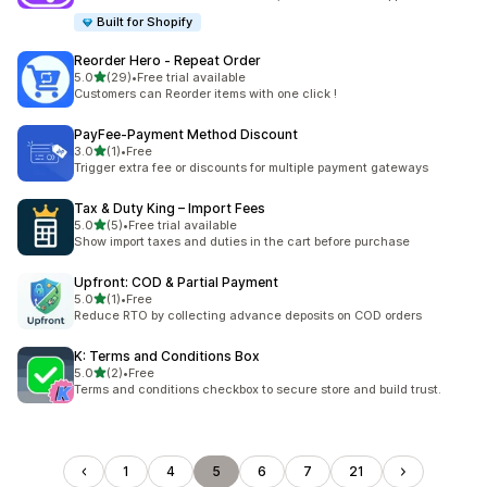
Built for Shopify
Reorder Hero ‑ Repeat Order
5つ星中
5.0
(29)
•
Free trial available
合計レビュー数：29件
Customers can Reorder items with one click !
PayFee‑Payment Method Discount
5つ星中
3.0
(1)
•
Free
合計レビュー数：1件
Trigger extra fee or discounts for multiple payment gateways
Tax & Duty King – Import Fees
5つ星中
5.0
(5)
•
Free trial available
合計レビュー数：5件
Show import taxes and duties in the cart before purchase
Upfront: COD & Partial Payment
5つ星中
5.0
(1)
•
Free
合計レビュー数：1件
Reduce RTO by collecting advance deposits on COD orders
K: Terms and Conditions Box
5つ星中
5.0
(2)
•
Free
合計レビュー数：2件
Terms and conditions checkbox to secure store and build trust.
1
4
5
6
7
21