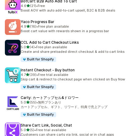
BotCart: B2B Auto Add To Cart
5つ星中
4.6
(21)
•
Free
合計レビュー数：21件
Boost AOV with auto add-to-cart upsell, B2C & B2B deals
Yaco Progress Bar
5つ星中
4.9
(16)
•
Free plan available
合計レビュー数：16件
Boost cart value with rewards shown in a progress bar
CCL Add to Cart Checkout Links
5つ星中
5.0
(4)
•
Free plan available
合計レビュー数：4件
Create and share preloaded direct checkout & add to cart links
Built for Shopify
Instant Checkout ‑ Buy button
5つ星中
4.7
(39)
•
Free trial available
合計レビュー数：39件
Skip cart & redirect to checkout page when clicked on Buy Now
Built for Shopify
Carty: カートアップセル&ドロワー
5つ星中
5.0
(55)
•
無料プランあり
合計レビュー数：55件
カートアップセル、ギフト、リワード、特典で売上アップ
Built for Shopify
Share Cart: Link, Social, Chat
5つ星中
5.0
(5)
•
Free trial available
合計レビュー数：5件
Customers can share carts via link, social or in chat apps