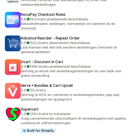
Verminder retouren door aanbetalingen te innen voor
remboursbestellingen
NovaPay Checkout Rules
van 5 sterren
4,8
(5)
•
Gratis proefperiode beschikbaar
5 recensies in totaal
Betaalmethoden verbergen, hernoemen en sorteren bij de
checkout.
Advance Reorder ‑ Repeat Order
van 5 sterren
5,0
(52)
•
Gratis abonnement beschikbaar
52 recensies in totaal
Laat klanten met één klik eerdere bestellingen herhalen of
opnieuw bestellen
Dcart ‑ Discount in Cart
van 5 sterren
4,9
(99)
•
Gratis proefperiode beschikbaar
99 recensies in totaal
Verhoog je omzet met winkelwagenkortingen en een balk voor
gratis verzending
Verve • Bundles & Cart Upsell
van 5 sterren
5,0
(5)
•
Gratis
5 recensies in totaal
Verhoog je AOV en conversie in winkelwagenlades, pop-ups,
aankondigingen en op pagina's
Supercart
van 5 sterren
5,0
(34)
•
Gratis te installeren
34 recensies in totaal
Hoog converterende uitschuifbare AI-winkelwagens met upsells,
cadeaus en zelfverzekeringen
Built for Shopify