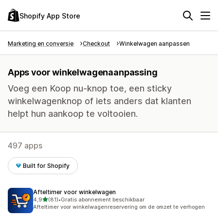
Shopify App Store
Marketing en conversie
Checkout
Winkelwagen aanpassen
Apps voor winkelwagenaanpassing
Voeg een Koop nu-knop toe, een sticky
winkelwagenknop of iets anders dat klanten
helpt hun aankoop te voltooien.
497 apps
Built for Shopify
Afteltimer voor winkelwagen
van 5 sterren
4,9
(81)
•
Gratis abonnement beschikbaar
81 recensies in totaal
Afteltimer voor winkelwagenreservering om de omzet te verhogen