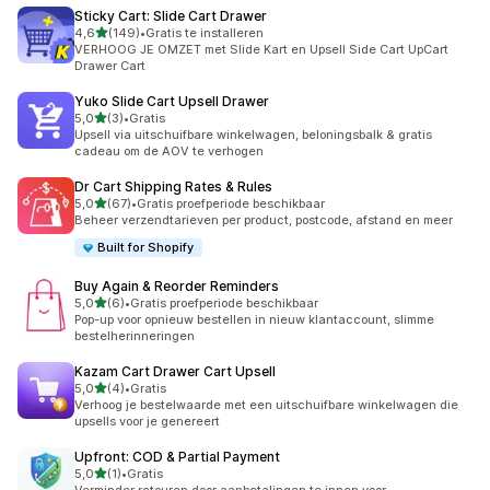
Sticky Cart: Slide Cart Drawer
van 5 sterren
4,6
(149)
•
Gratis te installeren
149 recensies in totaal
VERHOOG JE OMZET met Slide Kart en Upsell Side Cart UpCart
Drawer Cart
Yuko Slide Cart Upsell Drawer
van 5 sterren
5,0
(3)
•
Gratis
3 recensies in totaal
Upsell via uitschuifbare winkelwagen, beloningsbalk & gratis
cadeau om de AOV te verhogen
Dr Cart Shipping Rates & Rules
van 5 sterren
5,0
(67)
•
Gratis proefperiode beschikbaar
67 recensies in totaal
Beheer verzendtarieven per product, postcode, afstand en meer
Built for Shopify
Buy Again & Reorder Reminders
van 5 sterren
5,0
(6)
•
Gratis proefperiode beschikbaar
6 recensies in totaal
Pop-up voor opnieuw bestellen in nieuw klantaccount, slimme
bestelherinneringen
Kazam Cart Drawer Cart Upsell
van 5 sterren
5,0
(4)
•
Gratis
4 recensies in totaal
Verhoog je bestelwaarde met een uitschuifbare winkelwagen die
upsells voor je genereert
Upfront: COD & Partial Payment
van 5 sterren
5,0
(1)
•
Gratis
1 recensies in totaal