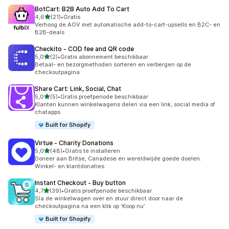
BotCart: B2B Auto Add To Cart
van 5 sterren
4,6
(21)
•
Gratis
21 recensies in totaal
Verhoog de AOV met automatische add-to-cart-upsells en B2C- en
B2B-deals
Checkito ‑ COD fee and QR code
van 5 sterren
5,0
(2)
•
Gratis abonnement beschikbaar
2 recensies in totaal
Betaal- en bezorgmethoden sorteren en verbergen op de
checkoutpagina
Share Cart: Link, Social, Chat
van 5 sterren
5,0
(5)
•
Gratis proefperiode beschikbaar
5 recensies in totaal
Klanten kunnen winkelwagens delen via een link, social media of
chatapps
Built for Shopify
Virtue ‑ Charity Donations
van 5 sterren
5,0
(48)
•
Gratis te installeren
48 recensies in totaal
Doneer aan Britse, Canadese en wereldwijde goede doelen.
Winkel- en klantdonaties.
Instant Checkout ‑ Buy button
van 5 sterren
4,7
(39)
•
Gratis proefperiode beschikbaar
39 recensies in totaal
Sla de winkelwagen over en stuur direct door naar de
checkoutpagina na een klik op ‘Koop nu’
Built for Shopify