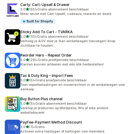
Carty: Cart‑Upsell & Drawer
van 5 sterren
5,0
(55)
•
Gratis abonnement beschikbaar
55 recensies in totaal
Meer omzet met Cart-Upsell, cadeaus, rewards en deals
Built for Shopify
Sticky Add To Cart ‑ TVARKA
van 5 sterren
5,0
(10)
•
Gratis abonnement beschikbaar
10 recensies in totaal
Verhoog je AOV door je ‘Aan winkelwagen toevoegen’-knop
zichtbaar te houden.
Reorder Hero ‑ Repeat Order
van 5 sterren
5,0
(29)
•
Gratis proefperiode beschikbaar
29 recensies in totaal
Klanten kunnen artikelen met één klik herbestellen!
Tax & Duty King – Import Fees
van 5 sterren
5,0
(5)
•
Gratis proefperiode beschikbaar
5 recensies in totaal
Toon importbelastingen en invoerrechten in de winkelwagen voor
aankoop
Buy Button Plus channel
van 5 sterren
5,0
(5)
•
Gratis abonnement beschikbaar
5 recensies in totaal
Verkoop je producten op Wordpress, Wix of elke andere
websitebouwer
PayFee‑Payment Method Discount
van 5 sterren
3,0
(1)
•
Gratis
1 recensies in totaal
Activeer extra toeslagen of kortingen voor meerdere