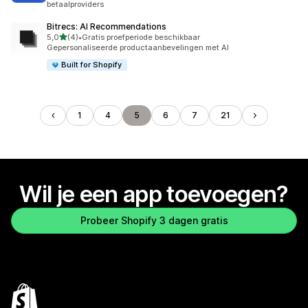
betaalproviders
Bitrecs: AI Recommendations
van 5 sterren
5,0
(4)
•
Gratis proefperiode beschikbaar
4 recensies in totaal
Gepersonaliseerde productaanbevelingen met AI
Built for Shopify
1
4
5
6
7
21
Wil je een app toevoegen?
Probeer Shopify 3 dagen gratis