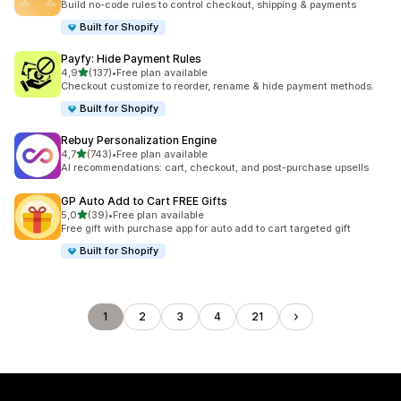
Build no-code rules to control checkout, shipping & payments
Built for Shopify
Payfy: Hide Payment Rules
de 5 estrelas
4,9
(137)
•
Free plan available
137 total de avaliações
Checkout customize to reorder, rename & hide payment methods.
Built for Shopify
Rebuy Personalization Engine
de 5 estrelas
4,7
(743)
•
Free plan available
743 total de avaliações
AI recommendations: cart, checkout, and post-purchase upsells
GP Auto Add to Cart FREE Gifts
de 5 estrelas
5,0
(39)
•
Free plan available
39 total de avaliações
Free gift with purchase app for auto add to cart targeted gift
Built for Shopify
1
2
3
4
21