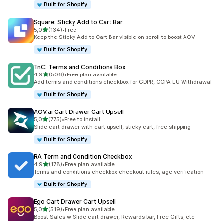
Built for Shopify
Square: Sticky Add to Cart Bar
de 5 estrelas
5,0
(134)
•
Free
134 total de avaliações
Keep the Sticky Add to Cart Bar visible on scroll to boost AOV
Built for Shopify
TnC: Terms and Conditions Box
de 5 estrelas
4,9
(506)
•
Free plan available
506 total de avaliações
Add terms and conditions checkbox for GDPR, CCPA EU Withdrawal
Built for Shopify
AOV.ai Cart Drawer Cart Upsell
de 5 estrelas
5,0
(775)
•
Free to install
775 total de avaliações
Slide cart drawer with cart upsell, sticky cart, free shipping
Built for Shopify
RA Term and Condition Checkbox
de 5 estrelas
4,9
(178)
•
Free plan available
178 total de avaliações
Terms and conditions checkbox checkout rules, age verification
Built for Shopify
Ego Cart Drawer Cart Upsell
de 5 estrelas
5,0
(519)
•
Free plan available
519 total de avaliações
Boost Sales w Slide cart drawer, Rewards bar, Free Gifts, etc