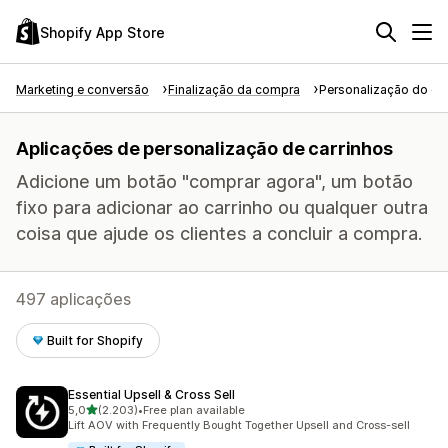
Shopify App Store
Marketing e conversão
Finalização da compra
Personalização do car
Aplicações de personalização de carrinhos
Adicione um botão "comprar agora", um botão
fixo para adicionar ao carrinho ou qualquer outra
coisa que ajude os clientes a concluir a compra.
497 aplicações
Built for Shopify
Essential Upsell & Cross Sell
de 5 estrelas
5,0
(2.203)
•
Free plan available
2203 total de avaliações
Lift AOV with Frequently Bought Together Upsell and Cross-sell