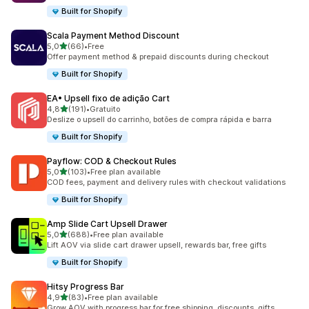
Built for Shopify
Scala Payment Method Discount
de 5 estrelas
5,0
(66)
•
Free
66 total de avaliações
Offer payment method & prepaid discounts during checkout
Built for Shopify
EA• Upsell fixo de adição Cart
de 5 estrelas
4,8
(191)
•
Gratuito
191 total de avaliações
Deslize o upsell do carrinho, botões de compra rápida e barra
Built for Shopify
Payflow: COD & Checkout Rules
de 5 estrelas
5,0
(103)
•
Free plan available
103 total de avaliações
COD fees, payment and delivery rules with checkout validations
Built for Shopify
Amp Slide Cart Upsell Drawer
de 5 estrelas
5,0
(688)
•
Free plan available
688 total de avaliações
Lift AOV via slide cart drawer upsell, rewards bar, free gifts
Built for Shopify
Hitsy Progress Bar
de 5 estrelas
4,9
(83)
•
Free plan available
83 total de avaliações
Grow AOV with progress bar for free shipping, discounts, gifts