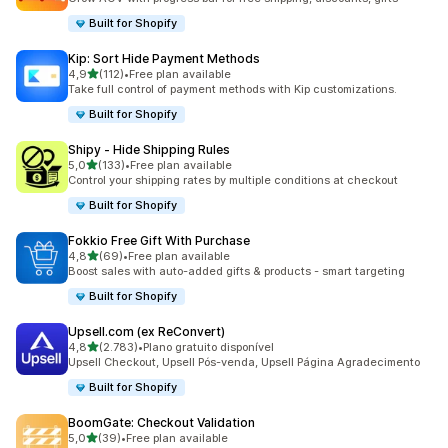
Built for Shopify
Kip: Sort Hide Payment Methods
de 5 estrelas
4,9
(112)
•
Free plan available
112 total de avaliações
Take full control of payment methods with Kip customizations.
Built for Shopify
Shipy ‑ Hide Shipping Rules
de 5 estrelas
5,0
(133)
•
Free plan available
133 total de avaliações
Control your shipping rates by multiple conditions at checkout
Built for Shopify
Fokkio Free Gift With Purchase
de 5 estrelas
4,8
(69)
•
Free plan available
69 total de avaliações
Boost sales with auto-added gifts & products - smart targeting
Built for Shopify
Upsell.com (ex ReConvert)
de 5 estrelas
4,8
(2.783)
•
Plano gratuito disponível
2783 total de avaliações
Upsell Checkout, Upsell Pós-venda, Upsell Página Agradecimento
Built for Shopify
BoomGate: Checkout Validation
de 5 estrelas
5,0
(39)
•
Free plan available
39 total de avaliações