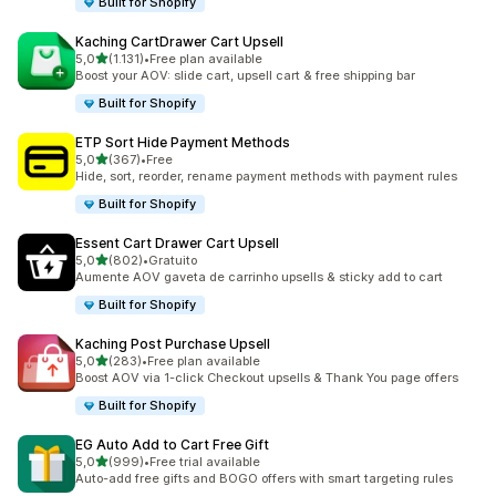
Built for Shopify
Kaching CartDrawer Cart Upsell
de 5 estrelas
5,0
(1.131)
•
Free plan available
1131 total de avaliações
Boost your AOV: slide cart, upsell cart & free shipping bar
Built for Shopify
ETP Sort Hide Payment Methods
de 5 estrelas
5,0
(367)
•
Free
367 total de avaliações
Hide, sort, reorder, rename payment methods with payment rules
Built for Shopify
Essent Cart Drawer Cart Upsell
de 5 estrelas
5,0
(802)
•
Gratuito
802 total de avaliações
Aumente AOV gaveta de carrinho upsells & sticky add to cart
Built for Shopify
Kaching Post Purchase Upsell
de 5 estrelas
5,0
(283)
•
Free plan available
283 total de avaliações
Boost AOV via 1-click Checkout upsells & Thank You page offers
Built for Shopify
EG Auto Add to Cart Free Gift
de 5 estrelas
5,0
(999)
•
Free trial available
999 total de avaliações
Auto-add free gifts and BOGO offers with smart targeting rules