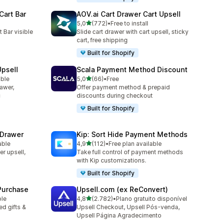
Cart Bar
AOV.ai Cart Drawer Cart Upsell
de 5 estrelas
5,0
(772)
•
Free to install
772 total de avaliações
 Bar visible
Slide cart drawer with cart upsell, sticky
cart, free shipping
Built for Shopify
Upsell
Scala Payment Method Discount
de 5 estrelas
able
5,0
(66)
•
Free
66 total de avaliações
rawer,
Offer payment method & prepaid
c
discounts during checkout
Built for Shopify
 Drawer
Kip: Sort Hide Payment Methods
de 5 estrelas
able
4,9
(112)
•
Free plan available
112 total de avaliações
er upsell,
Take full control of payment methods
with Kip customizations.
Built for Shopify
 Purchase
Upsell.com (ex ReConvert)
de 5 estrelas
ble
4,8
(2.782)
•
Plano gratuito disponível
2782 total de avaliações
d gifts &
Upsell Checkout, Upsell Pós-venda,
Upsell Página Agradecimento