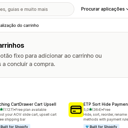
Procurar aplicações
alização do carrinho
arrinhos
tão fixo para adicionar ao carrinho ou
s a concluir a compra.
ching CartDrawer Cart Upsell
ETP Sort Hide Payme
de 5 estrelas
de 5 estrelas
(1.127)
•
Free plan available
5,0
(364)
•
Free
7 total de avaliações
364 total de avaliações
st your AOV: slide cart, upsell cart
Hide, sort, reorder, renam
ree shipping bar
methods with payment rul
Built for Shopify
Built for Shopify