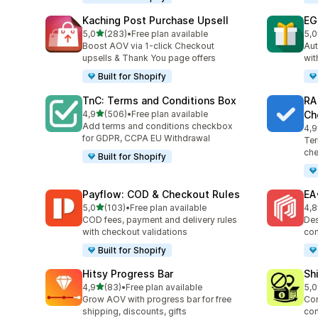
Kaching Post Purchase Upsell
EG
de 5 estrelas
5,0
(283)
•
Free plan available
5,0
283 total de avaliações
100
Boost AOV via 1-click Checkout
Aut
upsells & Thank You page offers
wit
Built for Shopify
TnC: Terms and Conditions Box
RA
de 5 estrelas
4,9
(506)
•
Free plan available
Ch
506 total de avaliações
Add terms and conditions checkbox
4,9
178
for GDPR, CCPA EU Withdrawal
Ter
che
Built for Shopify
Payflow: COD & Checkout Rules
EA
de 5 estrelas
5,0
(103)
•
Free plan available
4,8
103 total de avaliações
190
COD fees, payment and delivery rules
Des
with checkout validations
com
Built for Shopify
Hitsy Progress Bar
Sh
de 5 estrelas
4,9
(83)
•
Free plan available
5,0
83 total de avaliações
133
Grow AOV with progress bar for free
Con
shipping, discounts, gifts
con