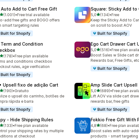
 Auto Add to Cart Free Gift
Square: Sticky Add to 
de 5 estrelas
de 5 estrelas
(1.001)
•
Free trial available
5,0
(134)
•
Free
1 total de avaliações
134 total de avaliações
o-add free gifts and BOGO offers
Keep the Sticky Add to Cart
h smart targeting rules
on scroll to boost AOV
Built for Shopify
Built for Shopify
 Term and Condition
Ego Cart Drawer Cart 
de 5 estrelas
eckbox
5,0
(516)
•
Free plan avail
516 total de avaliações
Boost Sales w Slide cart d
de 5 estrelas
(178)
•
Free plan available
 total de avaliações
Rewards bar, Free Gifts, et
ms and conditions checkbox
ckout rules, age verification
Built for Shopify
Built for Shopify
• Upsell fixo de adição Cart
Amp Slide Cart Upsell
de 5 estrelas
de 5 estrelas
(190)
•
Gratuito
5,0
(689)
•
Free plan avail
 total de avaliações
689 total de avaliações
lize o upsell do carrinho, botões de
Lift AOV via slide cart draw
pra rápida e barra
rewards bar, free gifts
Built for Shopify
Built for Shopify
ipy ‑ Hide Shipping Rules
Fokkio Free Gift With
de 5 estrelas
de 5 estrelas
(133)
•
Free plan available
4,8
(68)
•
Free plan availa
 total de avaliações
68 total de avaliações
trol your shipping rates by multiple
Boost sales with auto-adde
ditions at checkout
products - smart targeting