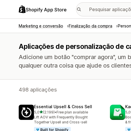
Shopify App Store
Marketing e conversão
Finalização da compra
Person
Aplicações de personalização de c
Adicione um botão "comprar agora", um bo
qualquer outra coisa que ajude os cliente
498 aplicações
Essential Upsell & Cross Sell
Ka
de 5 estrelas
5,0
(2.199)
•
Free plan available
5,0
2199 total de avaliações
112
Lift AOV with Frequently Bought
Boo
Together Upsell and Cross-sell
& f
Built for Shopify