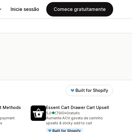
Inicie sessão
Comece gratuitamente
Built for Shopify
nt Methods
Essent Cart Drawer Cart Upsell
de 5 estrelas
5,0
(790)
•
Gratuito
790 total de avaliações
e payment
Aumente AOV gaveta de carrinho
es
upsells & sticky add to cart
Built for Shopify