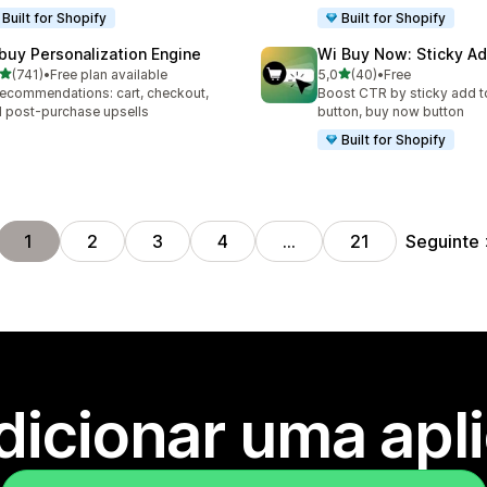
Built for Shopify
Built for Shopify
buy Personalization Engine
Wi Buy Now: Sticky Ad
de 5 estrelas
de 5 estrelas
(741)
•
Free plan available
5,0
(40)
•
Free
 total de avaliações
40 total de avaliações
recommendations: cart, checkout,
Boost CTR by sticky add to
 post-purchase upsells
button, buy now button
Built for Shopify
Seguinte
1
2
3
4
…
21
dicionar uma apl