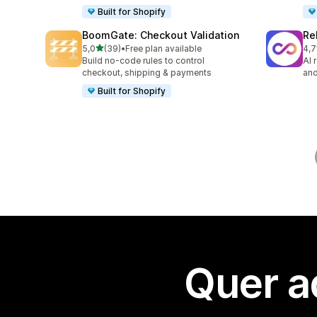
Built for Shopify
BoomGate: Checkout Validation
Re
de 5 estrelas
5,0
(39)
•
Free plan available
4,7
39 total de avaliações
741
Build no-code rules to control
AI 
checkout, shipping & payments
and
Built for Shopify
Quer a