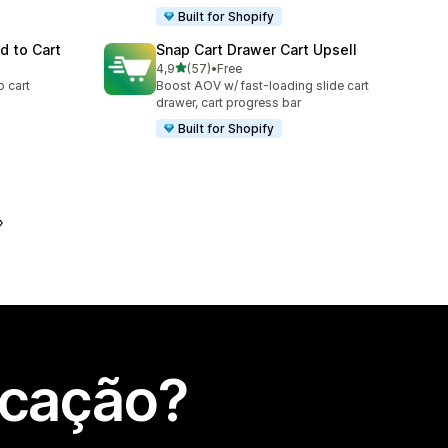
Built for Shopify
d to Cart
Snap Cart Drawer Cart Upsell
de 5 estrelas
4,9
(57)
•
Free
57 total de avaliações
 cart
Boost AOV w/ fast-loading slide cart
drawer, cart progress bar
Built for Shopify
icação?