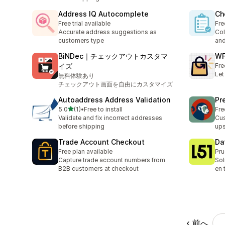
Address IQ Autocomplete
Ch
Free trial available
Fre
Accurate address suggestions as
Col
customers type
and
BiNDec｜チェックアウトカスタマ
WF
イズ
Fre
Let
無料体験あり
チェックアウト画面を自由にカスタマイズ
Autoaddress Address Validation
Pr
5つ星中
5.0
(1)
•
Free to install
Fre
合計レビュー数：1件
Validate and fix incorrect addresses
Cus
before shipping
ups
Trade Account Checkout
Da
Free plan available
Pru
Capture trade account numbers from
Sol
B2B customers at checkout
en 
前へ