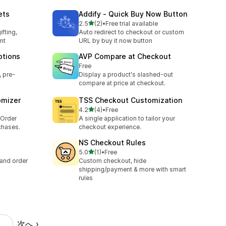
ets
Addify ‑ Quick Buy Now Button
5つ星中
2.5
(2)
•
Free trial available
合計レビュー数：2件
fting,
Auto redirect to checkout or custom
nt
URL by buy it now button
ptions
AVP Compare at Checkout
Free
, pre-
Display a product's slashed-out
compare at price at checkout.
omizer
TSS Checkout Customization
5つ星中
4.2
(4)
•
Free
合計レビュー数：4件
 Order
A single application to tailor your
chases.
checkout experience.
NS Checkout Rules
5つ星中
5.0
(1)
•
Free
合計レビュー数：1件
and order
Custom checkout, hide
shipping/payment & more with smart
rules
次へ
5