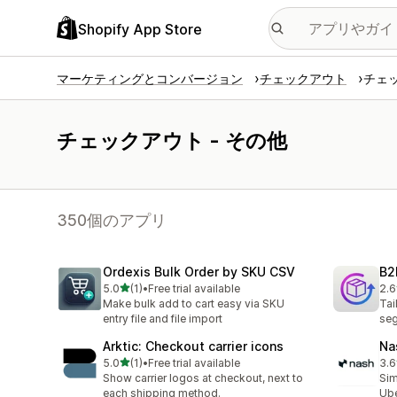
Shopify App Store
マーケティングとコンバージョン
チェックアウト
チェッ
チェックアウト - その他
350個のアプリ
Ordexis Bulk Order by SKU CSV
B2
5つ星中
5.0
(1)
•
Free trial available
2.6
合計レビュー数：1件
合
Make bulk add to cart easy via SKU
Tai
entry file and file import
se
Arktic: Checkout carrier icons
Na
5つ星中
5.0
(1)
•
Free trial available
3.6
合計レビュー数：1件
合
Show carrier logos at checkout, next to
Sim
each shipping method.
Ube