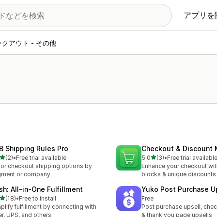
アプリを
クアウト - その他
B Shipping Rules Pro
Checkout & Discount 
5つ星中
5つ星中
(2)
•
Free trial available
5.0
(3)
•
Free trial availabl
計レビュー数：2件
合計レビュー数：3件
lor checkout shipping options by
Enhance your checkout wi
gment or company
blocks & unique discounts
sh: All‑in‑One Fulfillment
Yuko Post Purchase U
5つ星中
(18)
•
Free to install
Free
計レビュー数：18件
plify fulfillment by connecting with
Post purchase upsell, chec
r, UPS, and others.
& thank you page upsells