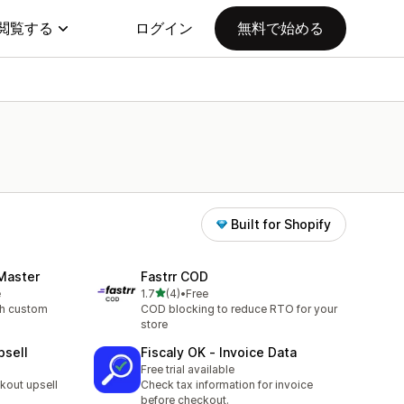
閲覧する
ログイン
無料で始める
Built for Shopify
Master
Fastrr COD
5つ星中
e
1.7
(4)
•
Free
合計レビュー数：4件
th custom
COD blocking to reduce RTO for your
store
psell
Fiscaly OK ‑ Invoice Data
Free trial available
kout upsell
Check tax information for invoice
before checkout.