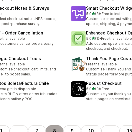
eckout Notes & Surveys
Smart Checkout Widg
5つ星中
e
5.0
(3)
•
Free to install
合計レビュー数：3件
lect checkout notes, NPS scores,
Customize checkout with gi
 post-purchase surveys.
upsells, shipping, & payme
 ‑ Order Cancellation
Enhanced Checkout O
5つ星中
e trial available
5.0
(1)
•
Free trial available
合計レビュー数：1件
 customers cancel orders easily
Add custom upsells in cart
checkout, and checkout.
ego: Checkout Tools
Thank You Page Cust
e trial available
Free trial available
tomize checkout, cart limits, and
Customize Thank You and
ell to boost sales.
Status pages for More pur
tos Boleta/Factura Chile
Robust Checkout
5つ星中
eba gratis disponible
5.0
(3)
•
Free
合計レビュー数：3件
icita RUT y otros datos tributarios
Customize your thank you 
tienda online y POS
status pages on checkout.
1
…
7
8
9
10
…
1