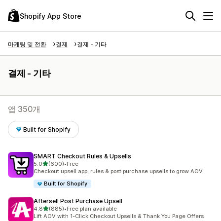
Shopify App Store
마케팅 및 전환
결제
결제 - 기타
결제 - 기타
앱 350개
Built for Shopify
SMART Checkout Rules & Upsells
별 5개 중
5.0
(600)
•
Free
총 리뷰 600개
Checkout upsell app, rules & post purchase upsells to grow AOV
Built for Shopify
Aftersell Post Purchase Upsell
별 5개 중
4.8
(885)
•
Free plan available
총 리뷰 885개
Lift AOV with 1-Click Checkout Upsells & Thank You Page Offers