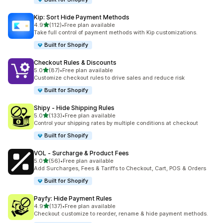
Kip: Sort Hide Payment Methods
별 5개 중
4.9
(112)
•
Free plan available
총 리뷰 112개
Take full control of payment methods with Kip customizations.
Built for Shopify
Checkout Rules & Discounts
별 5개 중
5.0
(87)
•
Free plan available
총 리뷰 87개
Customize checkout rules to drive sales and reduce risk
Built for Shopify
Shipy ‑ Hide Shipping Rules
별 5개 중
5.0
(133)
•
Free plan available
총 리뷰 133개
Control your shipping rates by multiple conditions at checkout
Built for Shopify
VOL ‑ Surcharge & Product Fees
별 5개 중
5.0
(56)
•
Free plan available
총 리뷰 56개
Add Surcharges, Fees & Tariffs to Checkout, Cart, POS & Orders
Built for Shopify
Payfy: Hide Payment Rules
별 5개 중
4.9
(137)
•
Free plan available
총 리뷰 137개
Checkout customize to reorder, rename & hide payment methods.