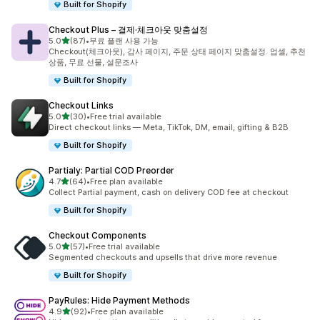
Built for Shopify
Checkout Plus – 결제·체크아웃 맞춤설정
별 5개 중
5.0
(87)
•
무료 플랜 사용 가능
총 리뷰 87개
Checkout(체크아웃), 감사 페이지, 주문 상태 페이지 맞춤설정. 업셀, 추천
상품, 무료 선물, 설문조사
Built for Shopify
Checkout Links
별 5개 중
5.0
(30)
•
Free trial available
총 리뷰 30개
Direct checkout links — Meta, TikTok, DM, email, gifting & B2B
Built for Shopify
Partialy: Partial COD Preorder
별 5개 중
4.7
(64)
•
Free plan available
총 리뷰 64개
Collect Partial payment, cash on delivery COD fee at checkout
Built for Shopify
Checkout Components
별 5개 중
5.0
(57)
•
Free trial available
총 리뷰 57개
Segmented checkouts and upsells that drive more revenue
Built for Shopify
PayRules: Hide Payment Methods
별 5개 중
4.9
(92)
•
Free plan available
총 리뷰 92개