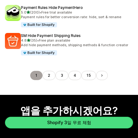
Payment Rules Hide PaymentHero
별 5개 중
5.0
(200)
•
Free trial available
총 리뷰 200개
Payment rules for better conversion rate: hide, sort & rename
Built for Shopify
SM Hide Payment Shipping Rules
별 5개 중
4.8
(35)
•
Free plan available
총 리뷰 35개
Add hide payment methods, shipping methods & function creator
Built for Shopify
1
2
3
4
15
앱을 추가하시겠어요?
Shopify 3일 무료 체험