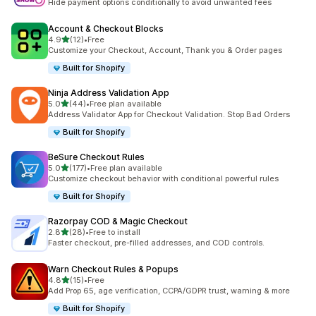
Hide payment options conditionally to avoid unwanted fees
Account & Checkout Blocks
별 5개 중
4.9
(12)
•
Free
총 리뷰 12개
Customize your Checkout, Account, Thank you & Order pages
Built for Shopify
Ninja Address Validation App
별 5개 중
5.0
(44)
•
Free plan available
총 리뷰 44개
Address Validator App for Checkout Validation. Stop Bad Orders
Built for Shopify
BeSure Checkout Rules
별 5개 중
5.0
(177)
•
Free plan available
총 리뷰 177개
Customize checkout behavior with conditional powerful rules
Built for Shopify
Razorpay COD & Magic Checkout
별 5개 중
2.8
(28)
•
Free to install
총 리뷰 28개
Faster checkout, pre-filled addresses, and COD controls.
Warn Checkout Rules & Popups
별 5개 중
4.8
(15)
•
Free
총 리뷰 15개
Add Prop 65, age verification, CCPA/GDPR trust, warning & more
Built for Shopify