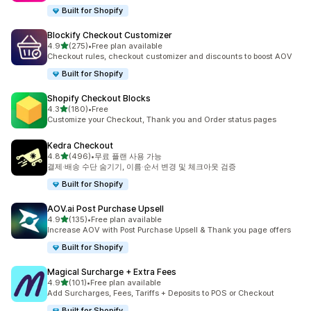
Built for Shopify
Blockify Checkout Customizer
별 5개 중
4.9
(275)
•
Free plan available
총 리뷰 275개
Checkout rules, checkout customizer and discounts to boost AOV
Built for Shopify
Shopify Checkout Blocks
별 5개 중
4.3
(180)
•
Free
총 리뷰 180개
Customize your Checkout, Thank you and Order status pages
Kedra Checkout
별 5개 중
4.8
(496)
•
무료 플랜 사용 가능
총 리뷰 496개
결제·배송 수단 숨기기, 이름·순서 변경 및 체크아웃 검증
Built for Shopify
AOV.ai Post Purchase Upsell
별 5개 중
4.9
(135)
•
Free plan available
총 리뷰 135개
Increase AOV with Post Purchase Upsell & Thank you page offers
Built for Shopify
Magical Surcharge + Extra Fees
별 5개 중
4.9
(101)
•
Free plan available
총 리뷰 101개
Add Surcharges, Fees, Tariffs + Deposits to POS or Checkout
Built for Shopify